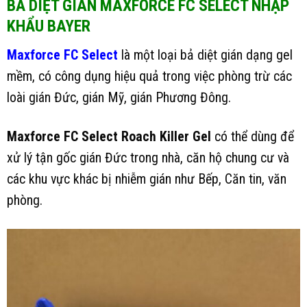
BẢ DIỆT GIÁN MAXFORCE FC SELECT NHẬP
KHẨU BAYER
Maxforce FC Select
là một loại bả diệt gián dạng gel
mềm, có công dụng hiệu quả trong việc phòng trừ các
loài gián Đức, gián Mỹ, gián Phương Đông.
Maxforce FC Select Roach Killer Gel
có thể dùng để
xử lý tận gốc gián Đức trong nhà, căn hộ chung cư và
các khu vực khác bị nhiễm gián như Bếp, Căn tin, văn
phòng.