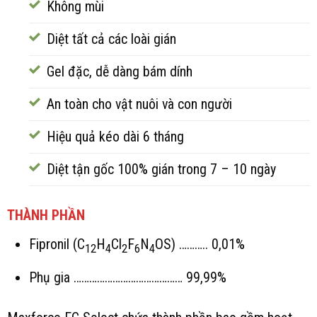
Không mùi
Diệt tất cả các loài gián
Gel đặc, dễ dàng bám dính
An toàn cho vật nuôi và con người
Hiệu quả kéo dài 6 tháng
Diệt tận gốc 100% gián trong 7 – 10 ngày
THÀNH PHẦN
Fipronil (C
H
Cl
F
N
OS) ……….. 0,01%
12
4
2
6
4
Phụ gia …………………………………… 99,99%