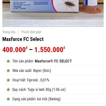
/
Trang chủ
Thuốc diệt gián
Maxforce FC Select
Khoảng
400.000
–
1.550.000
₫
₫
giá:
Tên sản phẩm:
Maxforce® FC SELECT
từ
400.000₫
Nhà sản xuất: Bayer (Đức)
đến
Hoạt hất: Fipronil….0,01%
1.550.000₫
Quy cách: Tuýp xi lanh 30g (1.06 oz)
Dạng sản phẩm: bả mồi (Baiting)