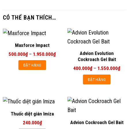
CÓ THỂ BẠN THÍCH…
Maxforce Impact
Advion Evolution
Khoảng
500.000
₫
–
1.950.000
₫
giá:
Cockroach Gel Bait
từ
ĐẶT HÀNG
500.000₫
Kho
400.000
₫
–
1.550.000
₫
đến
giá:
Sản
1.950.000₫
từ
ĐẶT HÀNG
phẩm
400.
đến
Sản
này
1.55
phẩm
có
này
nhiều
có
biến
Thuốc diệt gián Imiza
nhiều
thể.
Advion Cockroach Gel Bait
240.000
₫
biến
Các