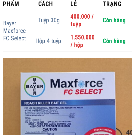
PHẨM
CÁCH
LẺ
TRẠNG
400.000 /
Tuýp 30g
Còn hàng
Bayer
tuýp
Maxforce
1.550.000
FC Select
Hộp 4 tuýp
Còn hàng
/ hộp