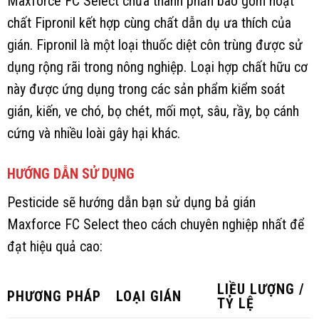
Maxforce FC Select chứa thành phần bao gồm hoạt
chất Fipronil kết hợp cùng chất dẫn dụ ưa thích của
gián. Fipronil là một loại thuốc diệt côn trùng được sử
dụng rộng rãi trong nông nghiệp. Loại hợp chất hữu cơ
này được ứng dụng trong các sản phẩm kiểm soát
gián, kiến, ve chó, bọ chét, mối mọt, sâu, rầy, bọ cánh
cứng và nhiều loài gây hại khác.
HƯỚNG DẪN SỬ DỤNG
Pesticide sẽ hướng dẫn bạn sử dụng bả gián
Maxforce FC Select theo cách chuyên nghiệp nhất để
đạt hiệu quả cao:
LIỀU LƯỢNG /
PHƯƠNG PHÁP
LOẠI GIÁN
TỶ LỆ