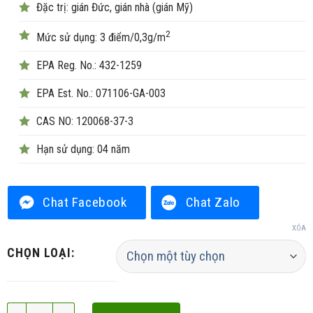
Đặc trị: gián Đức, gián nhà (gián Mỹ)
2
Mức sử dụng: 3 điểm/0,3g/m
EPA Reg. No.: 432-1259
EPA Est. No.: 071106-GA-003
CAS NO: 120068-37-3
Hạn sử dụng: 04 năm
Chat Facebook
Chat Zalo
XÓA
CHỌN LOẠI:
Maxforce FC Select số lượng