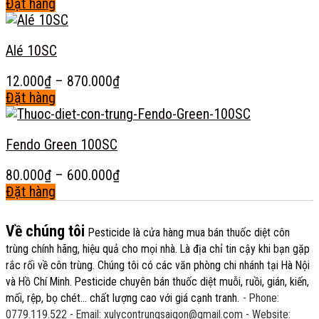
sản
giá:
Đặt hàng
biến
thể
phẩm
Sản
từ
thể.
được
phẩm
15.000₫
Các
chọn
Alé 10SC
này
đến
tùy
trên
có
1.520.000₫
chọn
trang
Khoảng
12.000
₫
–
870.000
₫
nhiều
có
sản
giá:
Đặt hàng
biến
thể
phẩm
Sản
từ
thể.
được
phẩm
12.000₫
Các
chọn
Fendo Green 100SC
này
đến
tùy
trên
có
870.000₫
chọn
trang
Khoảng
80.000
₫
–
600.000
₫
nhiều
có
sản
giá:
Đặt hàng
biến
thể
phẩm
Sản
từ
thể.
được
phẩm
80.000₫
Các
Về chúng tôi
chọn
Pesticide
là cửa hàng mua bán thuốc diệt côn
này
đến
tùy
trên
trùng chính hãng, hiệu quả cho mọi nhà. Là địa chỉ tin cậy khi bạn gặp
có
600.000₫
chọn
trang
rắc rối về côn trùng. Chúng tôi có các văn phòng chi nhánh tại Hà Nội
nhiều
có
sản
và Hồ Chí Minh. Pesticide chuyên bán thuốc diệt muỗi, ruồi, gián, kiến,
biến
thể
phẩm
mối, rệp, bọ chét... chất lượng cao với giá cạnh tranh.
- Phone:
thể.
được
0779.119.522
- Email: xulycontrungsaigon@gmail.com
- Website: