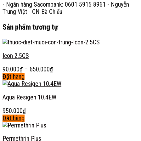
- Ngân hàng Sacombank: 0601 5915 8961 - Nguyễn
Trung Việt - CN Bà Chiểu
Sản phẩm tương tự
Icon 2.5CS
Khoảng
90.000
₫
–
650.000
₫
giá:
Đặt hàng
Sản
từ
phẩm
90.000₫
Aqua Resigen 10.4EW
này
đến
có
650.000₫
950.000
₫
nhiều
Đặt hàng
biến
Sản
thể.
phẩm
Các
Permethrin Plus
này