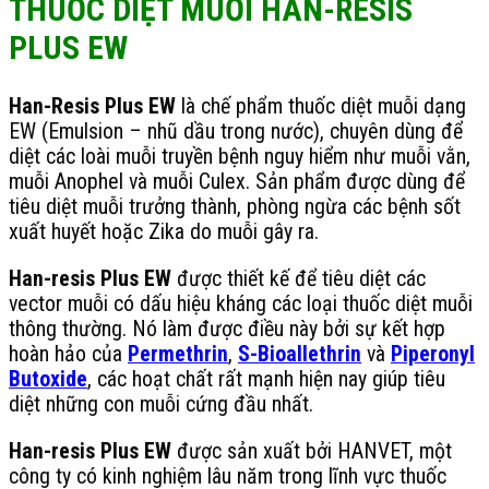
THUỐC DIỆT MUỖI HAN-RESIS
PLUS EW
Han-Resis Plus EW
là chế phẩm thuốc diệt muỗi dạng
EW (Emulsion – nhũ dầu trong nước), chuyên dùng để
diệt các loài muỗi truyền bệnh nguy hiểm như muỗi vằn,
muỗi Anophel và muỗi Culex. Sản phẩm được dùng để
tiêu diệt muỗi trưởng thành, phòng ngừa các bệnh sốt
xuất huyết hoặc Zika do muỗi gây ra.
Han-resis Plus EW
được thiết kế để tiêu diệt các
vector muỗi có dấu hiệu kháng các loại thuốc diệt muỗi
thông thường. Nó làm được điều này bởi sự kết hợp
hoàn hảo của
Permethrin
,
S-Bioallethrin
và
Piperonyl
Butoxide
, các hoạt chất rất mạnh hiện nay giúp tiêu
diệt những con muỗi cứng đầu nhất.
Han-resis Plus EW
được sản xuất bởi HANVET, một
công ty có kinh nghiệm lâu năm trong lĩnh vực thuốc