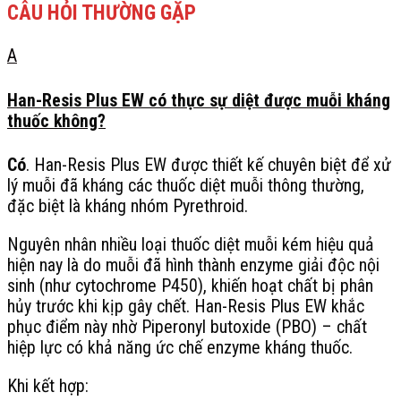
CÂU HỎI THƯỜNG GẶP
A
Han-Resis Plus EW có thực sự diệt được muỗi kháng
thuốc không?
Có
. Han-Resis Plus EW được thiết kế chuyên biệt để xử
lý muỗi đã kháng các thuốc diệt muỗi thông thường,
đặc biệt là kháng nhóm Pyrethroid.
Nguyên nhân nhiều loại thuốc diệt muỗi kém hiệu quả
hiện nay là do muỗi đã hình thành enzyme giải độc nội
sinh (như cytochrome P450), khiến hoạt chất bị phân
hủy trước khi kịp gây chết. Han-Resis Plus EW khắc
phục điểm này nhờ Piperonyl butoxide (PBO) – chất
hiệp lực có khả năng ức chế enzyme kháng thuốc.
Khi kết hợp: