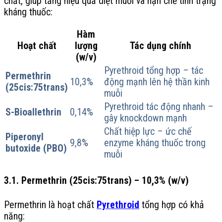
chất, giúp tăng hiệu quả diệt muỗi và hạn chế tình trạng
kháng thuốc:
Hàm
Hoạt chất
lượng
Tác dụng chính
(w/v)
Pyrethroid tổng hợp – tác
Permethrin
10,3%
động mạnh lên hệ thần kinh
(25cis:75trans)
muỗi
Pyrethroid tác động nhanh –
S-Bioallethrin
0,14%
gây knockdown mạnh
Chất hiệp lực – ức chế
Piperonyl
9,8%
enzyme kháng thuốc trong
butoxide (PBO)
muỗi
3.1. Permethrin (25cis:75trans) – 10,3% (w/v)
Permethrin là hoạt chất
Pyrethroid
tổng hợp có khả
năng: