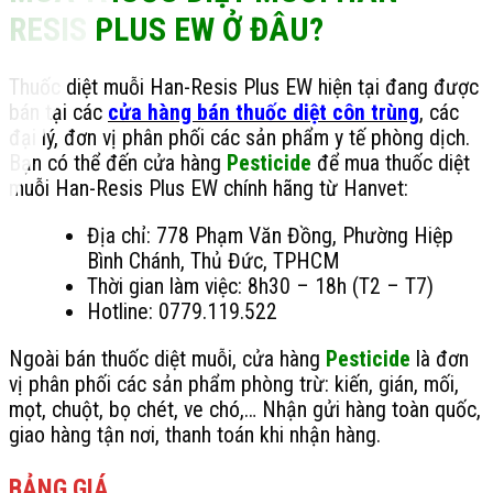
RESIS PLUS EW Ở ĐÂU?
Thuốc diệt muỗi Han-Resis Plus EW hiện tại đang được
bán tại các
cửa hàng bán thuốc diệt côn trùng
, các
đại lý, đơn vị phân phối các sản phẩm y tế phòng dịch.
Bạn có thể đến cửa hàng
Pesticide
để mua thuốc diệt
muỗi Han-Resis Plus EW chính hãng từ Hanvet:
Địa chỉ: 778 Phạm Văn Đồng, Phường Hiệp
Bình Chánh, Thủ Đức, TPHCM
Thời gian làm việc: 8h30 – 18h (T2 – T7)
Hotline: 0779.119.522
Ngoài bán thuốc diệt muỗi, cửa hàng
Pesticide
là đơn
vị phân phối các sản phẩm phòng trừ: kiến, gián, mối,
mọt, chuột, bọ chét, ve chó,… Nhận gửi hàng toàn quốc,
giao hàng tận nơi, thanh toán khi nhận hàng.
BẢNG GIÁ