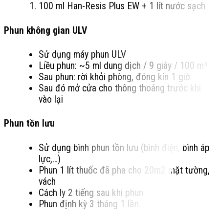
100 ml Han-Resis Plus EW + 1 lít nước sạch
Phun không gian ULV
Sử dụng máy phun ULV
Liều phun: ~5 ml dung dịch / 9 giây / 100 m³
Sau phun: rời khỏi phòng, đóng kín 1 giờ
Sau đó mở cửa cho thông thoáng trước khi
vào lại
Phun tồn lưu
Sử dụng bình phun tồn lưu (bình điện, bình áp
lực,…)
Phun 1 lít thuốc đã pha cho 20m2 mặt tường,
vách
Cách ly 2 tiếng sau khi phun
Phun định kỳ 3 tháng 1 lần