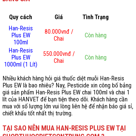
Quy cách
Giá
Tình Trạng
Han-Resis
80.000vnđ /
Plus EW
Còn hàng
Chai
100ml
Han-Resis
550.000vnđ /
Plus EW
Còn hàng
Chai
1000ml (1 Lít)
Nhiều khách hàng hỏi giá thuốc diệt muỗi Han-Resis
Plus EW là bao nhiêu? Nay, Pesticide xin công bố bảng
giá sản phẩm Han-Resis Plus EW chai 100ml và chai 1
lít của HANVET để bạn tiện theo dõi. Khách hàng cần
mua với số lượng lớn vui lòng liên hệ để nhận báo giá sỉ,
chiết khấu tốt nhất thị trường.
TẠI SAO NÊN MUA HAN-RESIS PLUS EW TẠI