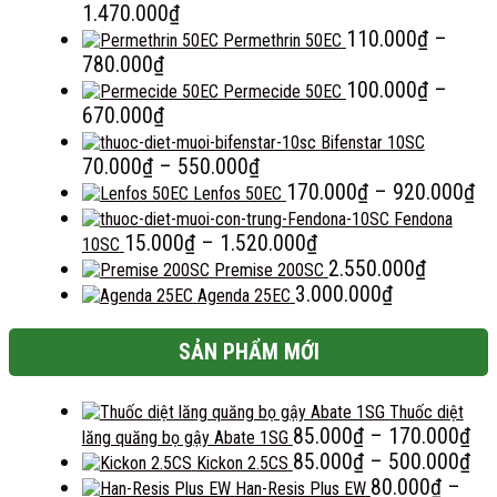
Khoảng
1.470.000
₫
giá:
110.000
₫
–
Permethrin 50EC
Khoảng
từ
780.000
₫
giá:
200.000₫
100.000
₫
–
Permecide 50EC
từ
Khoảng
đến
670.000
₫
110.000₫
giá:
1.470.000₫
Bifenstar 10SC
đến
từ
Khoảng
70.000
₫
–
550.000
₫
780.000₫
100.000₫
giá:
Kh
170.000
₫
–
920.000
₫
Lenfos 50EC
đến
từ
giá
Fendona
670.000₫
70.000₫
Khoảng
từ
15.000
₫
–
1.520.000
₫
10SC
đến
giá:
17
2.550.000
₫
Premise 200SC
550.000₫
từ
đế
3.000.000
₫
Agenda 25EC
15.000₫
92
đến
SẢN PHẨM MỚI
1.520.000₫
Thuốc diệt
Kh
85.000
₫
–
170.000
₫
lăng quăng bọ gậy Abate 1SG
giá
Kh
85.000
₫
–
500.000
₫
Kickon 2.5CS
từ
giá
80.000
₫
–
Han-Resis Plus EW