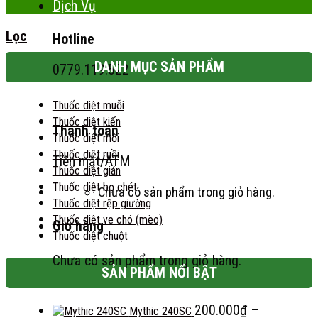
Dịch Vụ
Lọc
Hotline
DANH MỤC SẢN PHẨM
0779.119.522
Thuốc diệt muỗi
Thuốc diệt kiến
Thanh toán
Thuốc diệt mối
Thuốc diệt ruồi
Tiền mặt/ATM
Thuốc diệt gián
Thuốc diệt bọ chét
Chưa có sản phẩm trong giỏ hàng.
Thuốc diệt rệp giường
Thuốc diệt ve chó (mèo)
Giỏ hàng
Thuốc diệt chuột
Chưa có sản phẩm trong giỏ hàng.
SẢN PHẨM NỔI BẬT
200.000
₫
–
Mythic 240SC