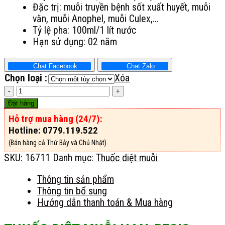
Đặc trị: muỗi truyền bệnh sốt xuất huyết, muỗi
vằn, muỗi Anophel, muỗi Culex,…
Tỷ lệ pha: 100ml/1 lít nước
Hạn sử dụng: 02 năm
Chat Facebook
Chat Zalo
Chọn loại :
Xóa
Han-
Resis
Đặt hàng
Plus
Hỗ trợ mua hàng (24/7):
EW
Hotline: 0779.119.522
số
(Bán hàng cả Thứ Bảy và Chủ Nhật)
lượng
SKU:
16711
Danh mục:
Thuốc diệt muỗi
Thông tin sản phẩm
Thông tin bổ sung
Hướng dẫn thanh toán & Mua hàng