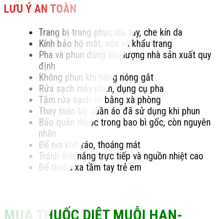
LƯU Ý AN TOÀN
Trang bị trang phục dài tay, che kín da
Kính bảo hộ mắt, nón và khẩu trang
Pha và phun đúng liều lượng nhà sản xuất quy
định
Không phun khi nắng nóng gắt
Rửa sạch máy phun, dụng cụ pha
Tắm rửa sạch sẽ bằng xà phòng
Thay toàn bộ quần áo đã sử dụng khi phun
Bảo quản thuốc trong bao bì gốc, còn nguyên
nhãn
Để nơi khô ráo, thoáng mát
Tránh ánh nắng trực tiếp và nguồn nhiệt cao
Để thuốc xa tầm tay trẻ em
MUA THUỐC DIỆT MUỖI HAN-