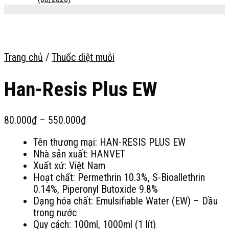
Trang chủ
/
Thuốc diệt muỗi
Han-Resis Plus EW
Khoảng
80.000
₫
–
550.000
₫
giá:
Tên thương mại: HAN-RESIS PLUS EW
từ
Nhà sản xuất: HANVET
80.000₫
Xuất xứ: Việt Nam
đến
Hoạt chất: Permethrin 10.3%, S-Bioallethrin
550.000₫
0.14%, Piperonyl Butoxide 9.8%
Dạng hóa chất: Emulsifiable Water (EW) – Dầu
trong nước
Quy cách: 100ml, 1000ml (1 lít)