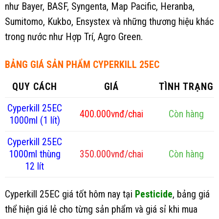
như Bayer, BASF, Syngenta, Map Pacific, Heranba,
Sumitomo, Kukbo, Ensystex và những thương hiệu khác
trong nước như Hợp Trí, Agro Green.
BẢNG GIÁ SẢN PHẨM CYPERKILL 25EC
QUY CÁCH
GIÁ
TÌNH TRẠNG
Cyperkill 25EC
400.000vnđ/chai
Còn hàng
1000ml (1 lít)
Cyperkill 25EC
1000ml thùng
350.000vnđ/chai
Còn hàng
12 lít
Cyperkill 25EC giá tốt hôm nay tại
Pesticide
, bảng giá
thể hiện giá lẻ cho từng sản phẩm và giá sỉ khi mua