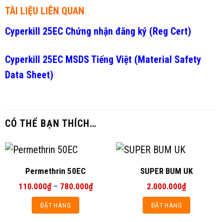
TÀI LIỆU LIÊN QUAN
Cyperkill 25EC
Chứng nhận đăng ký (Reg Cert)
Cyperkill 25EC MSDS Tiếng Việt (Material Safety
Data Sheet)
CÓ THỂ BẠN THÍCH…
Permethrin 50EC
SUPER BUM UK
Khoảng
110.000
₫
–
780.000
₫
2.000.000
₫
giá:
từ
ĐẶT HÀNG
ĐẶT HÀNG
110.000₫
đến
Sản