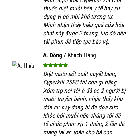
Mình nghĩ loại Cyperkill 25EC là
thuốc diệt muỗi bên y tế hay sử
dụng vì có mùi khá tương tự.
Mình nhận thấy hiệu quả của hóa
chất này được 2 tháng, lúc đó nên
tái phun để tiếp tục bảo vệ.
A. Đồng
/
Khách Hàng
Diệt muỗi sốt xuất huyết bằng
Cyperkill 25EC thì còn gì bằng.
Xóm trọ nơi tôi ở đã có 2 người bị
muỗi truyền bệnh, nhận thấy khu
dân cư này đang bị đe dọa sức
khỏe bởi muỗi nên chúng tôi đã
tổ chức phun xịt 1 tháng 2 lần để
mang lại an toàn cho bà con