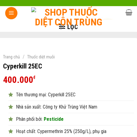
Skip
to
content
LỌC
/
Trang chủ
Thuốc diệt muỗi
Cyperkill 25EC
400.000
₫
Tên thương mại: Cyperkill 25EC
Nhà sản xuất: Công ty Khử Trùng Việt Nam
Phân phối bởi:
Pesticide
Hoạt chất: Cypermethrin 25% (250g/L), phụ gia