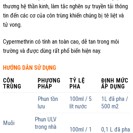
thương hệ thần kinh, làm tắc nghẽn sự truyền tải thông
tin đến các cơ của côn trùng khiến chúng bị tê liệt và
tử vong.
Cypermethrin có tính an toàn cao, dễ tan trong môi
trường và được dùng rất phổ biến hiện nay.
HƯỚNG DẪN SỬ DỤNG
CÔN
PHƯƠNG
TỶ LỆ
ĐỊNH MỨC
TRÙNG
PHÁP
PHA
ÁP DỤNG
Phun tồn
100ml / 5
1L đã pha /
lưu
lít nước
500 m2
Phun ULV
Muỗi
trong nhà
100ml / 1
0,1 L đã pha