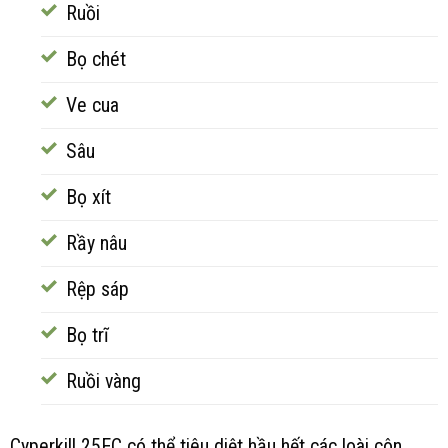
Ruồi
Bọ chét
Ve cua
Sâu
Bọ xít
Rầy nâu
Rệp sáp
Bọ trĩ
Ruồi vàng
Cyperkill 25EC có thể tiêu diệt hầu hết các loài côn