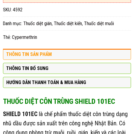
SKU:
4592
Danh mục:
Thuốc diệt gián
,
Thuốc diệt kiến
,
Thuốc diệt muỗi
Thẻ:
Cypermethrin
THÔNG TIN SẢN PHẨM
THÔNG TIN BỔ SUNG
HƯỚNG DẪN THANH TOÁN & MUA HÀNG
THUỐC DIỆT CÔN TRÙNG SHIELD 101EC
SHIELD 101EC
là chế phẩm thuốc diệt côn trùng dạng
nhũ dầu được sản xuất trên công nghệ Nhật Bản. Có
công dụng phòng trừ muỗi, ruồi, gián, kiến và các loài