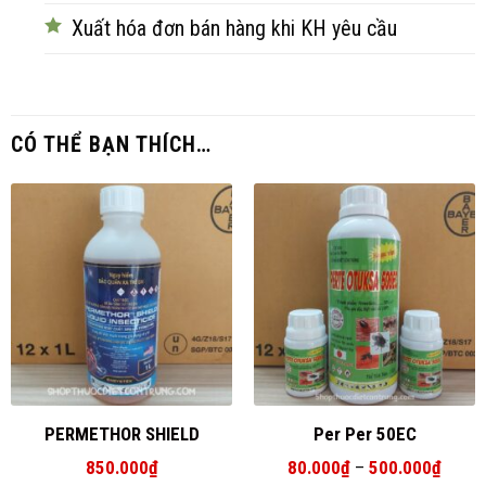
Xuất hóa đơn bán hàng khi KH yêu cầu
CÓ THỂ BẠN THÍCH…
PERMETHOR SHIELD
Per Per 50EC
Khoản
850.000
₫
80.000
₫
–
500.000
₫
giá: