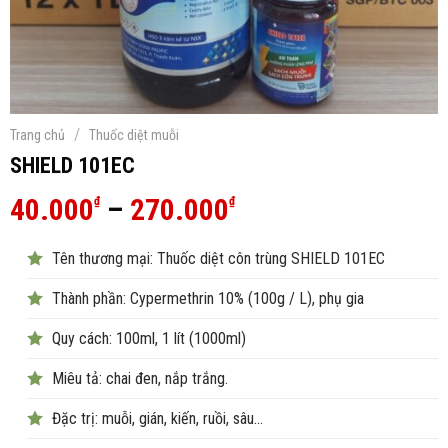
/
Trang chủ
Thuốc diệt muỗi
SHIELD 101EC
Khoảng
40.000
–
270.000
₫
₫
giá:
Tên thương mại: Thuốc diệt côn trùng SHIELD 101EC
từ
40.000₫
Thành phần: Cypermethrin 10% (100g / L), phụ gia
đến
Quy cách: 100ml, 1 lít (1000ml)
270.000₫
Miêu tả: chai đen, nắp trắng.
Đặc trị: muỗi, gián, kiến, ruồi, sâu…