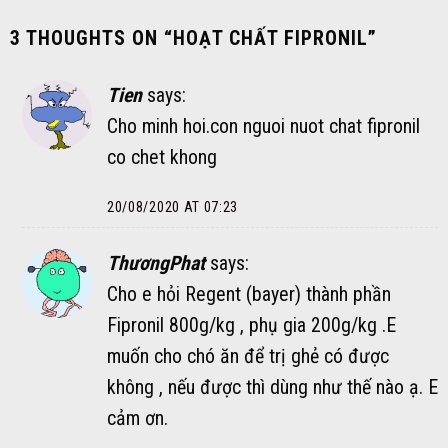
3 THOUGHTS ON “
HOẠT CHẤT FIPRONIL
”
Tien
says:
Cho minh hoi.con nguoi nuot chat fipronil
co chet khong
20/08/2020 AT 07:23
ThươngPhat
says:
Cho e hỏi Regent (bayer) thành phần
Fipronil 800g/kg , phụ gia 200g/kg .E
muốn cho chó ăn để trị ghẻ có được
không , nếu được thì dùng như thế nào ạ. E
cảm ơn.