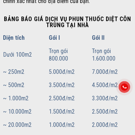
chính xác nhất cho địa điểm của bạn.
BẢNG BÁO GIÁ DỊCH VỤ PHUN THUỐC DIỆT CÔN
TRÙNG TẠI NHÀ
Diện tích
Gói I
Gói II
Trọn gói
Trọn gói
Dưới 100m2
800.000
1.600.000
~ 250m2
5.000đ/m2
7.000đ/m2
~ 500m2
3.500đ/m2
4.500đ/m2
~ 1.000m2
2.500đ/m2
3.300đ/m2
~ 10.000m2
1.500đ/m2
2.500đ/m2
~ 20.000m2
1.000đ/m2
2.000đ/m2