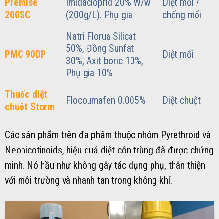
Premise
Imidacloprid 20% W/w
Diệt mối /
200SC
(200g/L). Phụ gia
chống mối
Natri Florua Silicat
50%, Đồng Sunfat
PMC 90DP
Diệt mối
30%, Axit boric 10%,
Phụ gia 10%
Thuốc diệt
Flocoumafen 0.005%
Diệt chuột
chuột Storm
Các sản phẩm trên đa phầm thuộc nhóm Pyrethroid và
Neonicotinoids, hiệu quả diệt côn trùng đã được chứng
minh. Nó hầu như không gây tác dụng phụ, thân thiện
với môi trường và nhanh tan trong không khí.