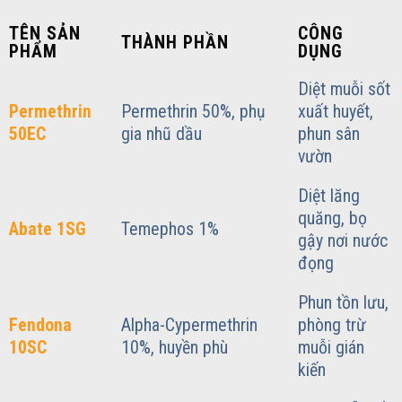
TÊN SẢN
CÔNG
THÀNH PHẦN
PHẨM
DỤNG
Diệt muỗi sốt
Permethrin
Permethrin 50%, phụ
xuất huyết,
50EC
gia nhũ dầu
phun sân
vườn
Diệt lăng
quăng, bọ
Abate 1SG
Temephos 1%
gậy nơi nước
đọng
Phun tồn lưu,
Fendona
Alpha-Cypermethrin
phòng trừ
10SC
10%, huyền phù
muỗi gián
kiến