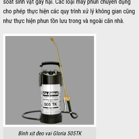
biến
biến
soát sinh vật gây hại. Các loại máy phun chuyên dụng
thể.
thể.
cho phép thực hiện các quy trình xử lý không gian cũng
Các
Các
như thực hiện phun tồn lưu trong và ngoài căn nhà.
tùy
tùy
chọn
chọn
có
có
thể
thể
được
được
chọn
chọn
trên
trên
trang
trang
sản
sản
phẩm
phẩm
Bình xịt đeo vai Gloria 505TK