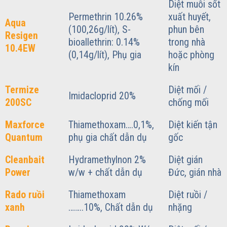
Diệt muỗi sốt
Permethrin 10.26%
xuất huyết,
Aqua
(100,26g/lít), S-
phun bên
Resigen
bioallethrin: 0.14%
trong nhà
10.4EW
(0,14g/lít), Phụ gia
hoặc phòng
kín
Termize
Diệt mối /
Imidacloprid 20%
200SC
chống mối
Maxforce
Thiamethoxam….0,1%,
Diệt kiến tận
Quantum
phụ gia chất dẫn dụ
gốc
Cleanbait
Hydramethylnon 2%
Diệt gián
Power
w/w + chất dẫn dụ
Đức, gián nhà
Rado ruồi
Thiamethoxam
Diệt ruồi /
xanh
……..10%, Chất dẫn dụ
nhặng