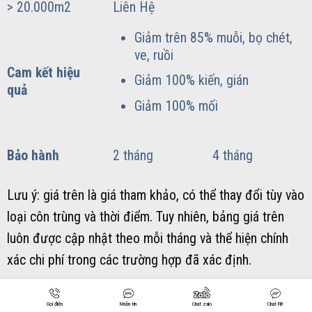
> 20.000m2
Liên Hệ
Giảm trên 85% muỗi, bọ chét,
ve, ruồi
Cam kết hiệu
Giảm 100% kiến, gián
quả
Giảm 100% mối
Bảo hành
2 tháng
4 tháng
Lưu ý: giá trên là giá tham khảo, có thể thay đổi tùy vào
loại côn trùng và thời điểm. Tuy nhiên, bảng giá trên
luôn được cập nhật theo mỗi tháng và thể hiện chính
xác chi phí trong các trường hợp đã xác định.
QUY TRÌNH THỰC HIỆN DỊCH VỤ
Gọi điện
Nhắn tin
Chat zalo
Chat FB