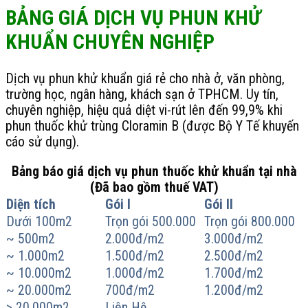
BẢNG GIÁ DỊCH VỤ PHUN KHỬ
KHUẨN CHUYÊN NGHIỆP
Dịch vụ phun khử khuẩn giá rẻ cho nhà ở, văn phòng,
trường học, ngân hàng, khách sạn ở TPHCM. Uy tín,
chuyên nghiệp, hiệu quả diệt vi-rút lên đến 99,9% khi
phun thuốc khử trùng Cloramin B (được Bộ Y Tế khuyến
cáo sử dụng).
Bảng báo giá dịch vụ phun thuốc khử khuẩn tại nhà
(Đã bao gồm thuế VAT)
Diện tích
Gói I
Gói II
Dưới 100m2
Trọn gói 500.000
Trọn gói 800.000
~ 500m2
2.000đ/m2
3.000đ/m2
~ 1.000m2
1.500đ/m2
2.500đ/m2
~ 10.000m2
1.000đ/m2
1.700đ/m2
~ 20.000m2
700đ/m2
1.200đ/m2
> 20.000m2
Liên Hệ