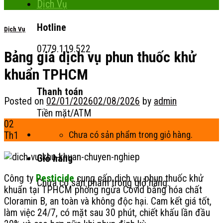
Dịch Vụ
Hotline
Dịch Vụ
0779.119.522
Bảng giá dịch vụ phun thuốc khử
khuẩn TPHCM
Thanh toán
Posted on
02/01/2026
02/08/2026
by
admin
Tiền mặt/ATM
02
Chưa có sản phẩm trong giỏ hàng.
Th1
Giỏ hàng
Công ty
Pesticide
cung cấp dich vụ phun thuốc khử
Chưa có sản phẩm trong giỏ hàng.
khuẩn tại TPHCM phòng ngừa Covid bằng hóa chất
Cloramin B, an toàn và không độc hại. Cam kết giá tốt,
làm việc 24/7, có mặt sau 30 phút, chiết khấu lần đầu