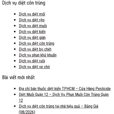
Dịch vụ diệt côn trùng
Dịch vụ diệt mối
Dịch vụ diệt rệp
Dịch vụ diệt muỗi
Dịch vụ diệt kiến
Dịch vụ diệt gián
Dịch vụ diệt côn trùng
Dịch vụ diệt bọ chét
Dịch vụ phun khử khuẩn
Dịch vụ diệt ruồi
Dịch vụ diệt ve chó
Bài viết mới nhất
Địa chỉ bán thuốc diệt kiến TPHCM – Cửa Hàng Pesticide
Diệt Muỗi Quận 12 – Dịch Vụ Phun Muỗi Côn Trùng Quận
12
Dịch vụ diệt côn trùng tại nhà hiệu quả – Bảng Giá
(08/2026)