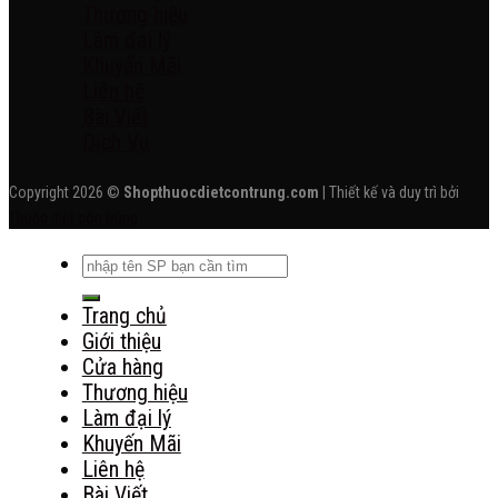
Thương hiệu
Làm đại lý
Khuyến Mãi
Liên hệ
Bài Viết
Dịch Vụ
Copyright 2026 ©
Shopthuocdietcontrung.com
| Thiết kế và duy trì bởi
Thuốc diệt côn trùng
Tìm
kiếm:
Trang chủ
Giới thiệu
Cửa hàng
Thương hiệu
Làm đại lý
Khuyến Mãi
Liên hệ
Bài Viết