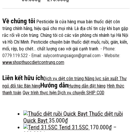
550.000₫
80.000₫
giá:
đến
từ
500.000₫
30.000₫
Về chúng tôi
Pesticide
là cửa hàng mua bán thuốc diệt côn
đến
trùng chính hãng, hiệu quả cho mọi nhà. Là địa chỉ tin cậy khi bạn gặp
270.000₫
rắc rối về côn trùng. Chúng tôi có các văn phòng chi nhánh tại Hà Nội
và Hồ Chí Minh. Pesticide chuyên bán thuốc diệt muỗi, ruồi, gián, kiến,
mối, rệp, bọ chét... chất lượng cao với giá cạnh tranh.
- Phone:
0779.119.522
- Email: xulycontrungsaigon@gmail.com
- Website:
www.shopthuocdietcontrung.com
Liên kết hữu ích
Dịch vụ diệt côn trùng
Năng lực sản xuất
Thư
Hướng dẫn
ngỏ đối tác Bán hàng
Hướng dẫn đặt hàng
Hình thức
thanh toán
Quy trình thực hiện
Dịch vụ chuyển SHIP COD
Thuốc diệt ruồi
Quick Bayt
35.000
₫
Terid 31.5SC
170.000
₫
–