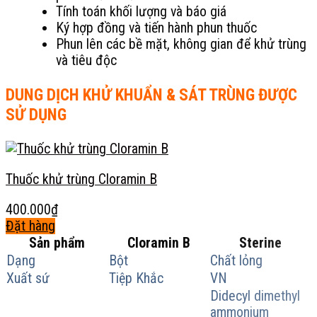
Tính toán khối lượng và báo giá
Ký hợp đồng và tiến hành phun thuốc
Phun lên các bề mặt, không gian để khử trùng
và tiêu độc
DUNG DỊCH KHỬ KHUẨN & SÁT TRÙNG ĐƯỢC
SỬ DỤNG
Thuốc khử trùng Cloramin B
400.000
₫
Đặt hàng
Sản
Sản phẩm
Cloramin B
Sterine
phẩm
Dạng
Bột
Chất lỏng
này
Xuất sứ
Tiệp Khắc
VN
có
Didecyl dimethyl
nhiều
ammonium