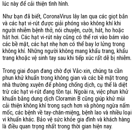
lúc này để cải thiện tình hình.
Như bạn đã biết, CoronaVirus lây lan qua các giọt bắn
và các hạt vi-rút được giải phóng vào không khí khi
người nhiễm bệnh thở, nói chuyện, cười, hát, ho hoặc
hắt hơi. Các hạt vi-rút này cũng có thể rơi vào bám vào
các bề mặt, các hạt nhẹ hơn có thể bay lơ lửng trong
không khí. Những người không mang khẩu trang, khẩu
trang khoặc vệ sinh tay sau khi tiếp xúc rất dễ bị nhiễm.
Trong giai đoạn đang chờ đợi Vắc-xin, chúng ta cần
phun khử khuẩn trong không gian và các bề mặt trong
nhà thường xuyên để phòng chống dịch, cụ thể là diệt
trừ các hạt vi-rút đang tồn tại. Ngoài ra, việc phun khử
khuẩn bằng dung dịch Cloramin B cũng giúp khử mùi
cải thiện không khí trong sạch hơn và phòng ngừa nấm
mốc, các bệnh về tay-chân-miệng, bệnh lao và nhiều loại
vi khuẩn khác. Bảo vệ sức khỏe gia đình và khách hàng
là điều quan trọng nhất trong thời gian hiện nay.