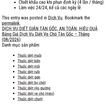
Chiết khấu cao khi phun định kỳ (4 lần / tháng)
Làm việc 24/24, kể cả các ngày lễ
This entry was posted in
Dịch Vụ
. Bookmark the
permalink
.
DỊCH VỤ DIỆT GIÁN TẬN GỐC, AN TOÀN, HIỆU QUẢ
Bảng Giá Dịch Vụ Diệt Ve Chó Tận Gốc – Tháng
(08/2026)
Danh mục sản phẩm
Thuốc diệt muỗi
Thuốc diệt kiến
Thuốc diệt mối
Thuốc diệt ruồi
Thuốc diệt gián
Thuốc diệt bọ chét
Thuốc diệt rệp giường
Thuốc diệt ve chó (mèo)
Thuốc diệt chuột