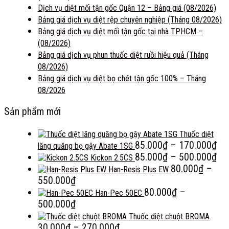
Dịch vụ diệt mối tận gốc Quận 12 – Bảng giá (08/2026)
Bảng giá dịch vụ diệt rệp chuyên nghiệp (Tháng 08/2026)
Bảng giá dịch vụ diệt mối tận gốc tại nhà TPHCM –
(08/2026)
Bảng giá dịch vụ phun thuốc diệt ruồi hiệu quả (Tháng
08/2026)
Bảng giá dịch vụ diệt bọ chét tận gốc 100% – Tháng
08/2026
Sản phẩm mới
Thuốc diệt
Kh
85.000
₫
–
170.000
₫
lăng quăng bọ gậy Abate 1SG
giá
Kh
85.000
₫
–
500.000
₫
Kickon 2.5CS
từ
giá
80.000
₫
–
Han-Resis Plus EW
Khoảng
85
từ
550.000
₫
giá:
đế
85
80.000
₫
–
Han-Pec 50EC
từ
Khoảng
17
đế
500.000
₫
80.000₫
giá:
50
Thuốc diệt chuột BROMA
đến
từ
Khoảng
30.000
₫
–
270.000
₫