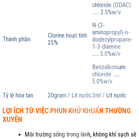
biến
chloride (DDAC)
thể.
…… 2.5%w/v
Các
tùy
N-(3-
chọn
aminopropyl)-n-
Clorine hoạt tính
có
Thành phần
dodecylpropane-
25%
thể
1-3-diamine
được
…….5.0%w/v
chọn
trên
Benzalkonium
trang
chloride ……
sản
5.0%w/v
phẩm
Tỷ lệ hòa tan
20gram / Lít nước
2ml / Lít nước
LỢI ÍCH TỪ VIỆC PHUN KHỬ KHUẨN THƯỜNG
XUYÊN
Môi trường sống trong lành, không khí sạch sẽ