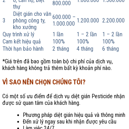
2
ở, căn hộ, biệt
1.000.000
1.500.000
800.000
thự
Diệt gián cho văn
600.000 –
3
phòng công ty,
1.200.000
2.200.000
1.000.000
kho xưởng
Quy trình xử lý
1 lần
1 – 2 lần
1 – 2 lần
Cam kết hiệu quả
100%
100%
100%
Thời hạn bảo hành
2 tháng
4 tháng
6 tháng
*Giá trên đã bao gồm toàn bộ chi phí của dịch vụ,
khách hàng không trả thêm bất kỳ khoản phí nào.
VÌ SAO NÊN CHỌN CHÚNG TÔI?
Có một số ưu điểm để dịch vụ diệt gián Pesticide nhận
được sử quan tâm của khách hàng.
Phương pháp diệt gián hiệu quả và thông minh
Đến xử lý ngay sau khi nhận được yêu cầu
Làm việc 24/7