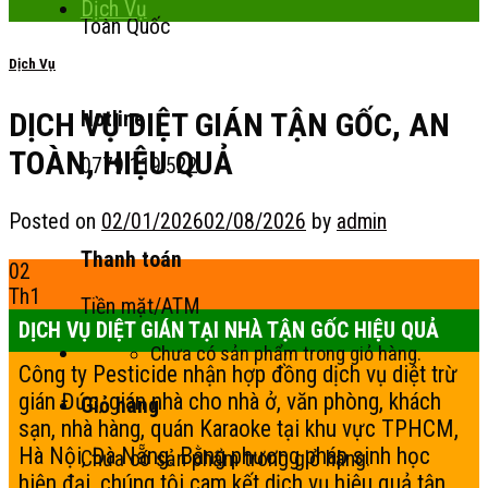
Dịch Vụ
Toàn Quốc
Dịch Vụ
DỊCH VỤ DIỆT GIÁN TẬN GỐC, AN
Hotline
TOÀN, HIỆU QUẢ
0779.119.522
Posted on
02/01/2026
02/08/2026
by
admin
Thanh toán
02
Th1
Tiền mặt/ATM
DỊCH VỤ DIỆT GIÁN TẠI NHÀ TẬN GỐC HIỆU QUẢ
Chưa có sản phẩm trong giỏ hàng.
Công ty Pesticide nhận hợp đồng dịch vụ diệt trừ
gián Đức, gián nhà cho nhà ở, văn phòng, khách
Giỏ hàng
sạn, nhà hàng, quán Karaoke tại khu vực TPHCM,
Hà Nội, Đà Nẵng. Bằng phương pháp sinh học
Chưa có sản phẩm trong giỏ hàng.
hiện đại, chúng tôi cam kết dịch vụ hiệu quả tận