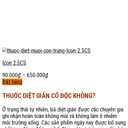
chọn
trên
trang
sản
phẩm
Icon 2.5CS
Khoảng
90.000
₫
–
650.000
₫
giá:
Đặt hàng
Sản
từ
phẩm
90.000₫
THUỐC DIỆT GIÁN CÓ ĐỘC KHÔNG?
này
đến
có
650.000₫
Ở trạng thái tự nhiên, bả diệt gián được các chuyên gia
nhiều
ghi nhận hoàn toàn không mùi và không làm ô nhiễm
biến
môi trường sống. Các sản phẩm ngày nay được bổ sung
thể.