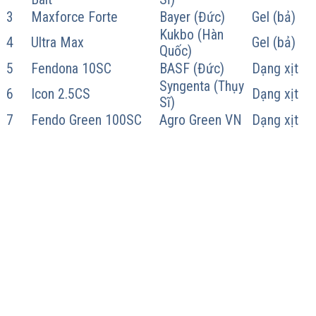
3
Maxforce Forte
Bayer (Đức)
Gel (bả)
Kukbo (Hàn
4
Ultra Max
Gel (bả)
Quốc)
5
Fendona 10SC
BASF (Đức)
Dạng xịt
Syngenta (Thụy
6
Icon 2.5CS
Dạng xịt
Sĩ)
7
Fendo Green 100SC
Agro Green VN
Dạng xịt