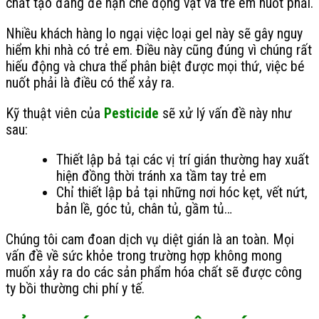
chất tạo đắng để hạn chế động vật và trẻ em nuốt phải.
Các
tùy
Nhiều khách hàng lo ngại việc loại gel này sẽ gây nguy
chọn
hiểm khi nhà có trẻ em. Điều này cũng đúng vì chúng rất
có
hiếu động và chưa thể phân biệt được mọi thứ, việc bé
thể
nuốt phải là điều có thể xảy ra.
được
chọn
Kỹ thuật viên của
Pesticide
sẽ xử lý vấn đề này như
trên
sau:
trang
Thiết lập bả tại các vị trí gián thường hay xuất
sản
hiện đồng thời tránh xa tầm tay trẻ em
phẩm
Chỉ thiết lập bả tại những nơi hóc kẹt, vết nứt,
bản lề, góc tủ, chân tủ, gầm tủ…
Chúng tôi cam đoan dịch vụ diệt gián là an toàn. Mọi
vấn đề về sức khỏe trong trường hợp không mong
muốn xảy ra do các sản phẩm hóa chất sẽ được công
ty bồi thường chi phí y tế.