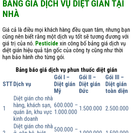
BẢNG GIÁ DỊCH VỤ DIỆT GIÁN TẠI
NHÀ
Giá cả là điều mọi khách hàng đều quan tâm, nhưng bạn
cũng nên biết rằng một dịch vụ tốt sẽ tương đương với
giá trị của nó.
Pesticide
xin công bố bảng giá dịch vụ
diệt gián hiệu quả tận gốc của công ty cũng như thời
hạn bảo hành cho từng gói.
Bảng báo giá dịch vụ phun thuốc diệt gián
Gói I –
Gói II –
Gói III –
STT
Dịch vụ
Diệt gián
Diệt gián
Diệt gián
Mỹ
Đức
toàn diện
Diệt gián cho nhà
hàng, khách sạn,
600.000 –
1
1.500.000
2.500.000
quán ăn, khu vực
1.000.000
kinh doanh
Diệt gián cho nhà
500.000 –