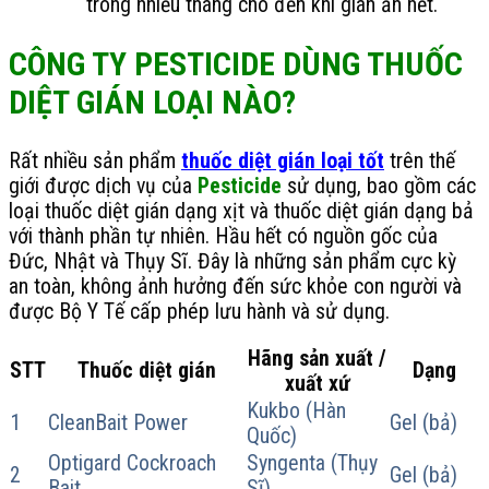
trong nhiều tháng cho đến khi gián ăn hết.
CÔNG TY PESTICIDE DÙNG THUỐC
DIỆT GIÁN LOẠI NÀO?
Rất nhiều sản phẩm
thuốc diệt gián loại tốt
trên thế
giới được dịch vụ của
Pesticide
sử dụng, bao gồm các
loại thuốc diệt gián dạng xịt và thuốc diệt gián dạng bả
với thành phần tự nhiên. Hầu hết có nguồn gốc của
Đức, Nhật và Thụy Sĩ. Đây là những sản phẩm cực kỳ
an toàn, không ảnh hưởng đến sức khỏe con người và
được Bộ Y Tế cấp phép lưu hành và sử dụng.
Hãng sản xuất /
STT
Thuốc diệt gián
Dạng
xuất xứ
Kukbo (Hàn
1
CleanBait Power
Gel (bả)
Quốc)
Optigard Cockroach
Syngenta (Thụy
2
Gel (bả)
Bait
Sĩ)