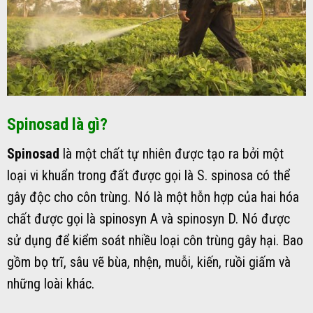
Spinosad là gì?
Spinosad
là một chất tự nhiên được tạo ra bởi một
loại vi khuẩn trong đất được gọi là S. spinosa có thể
gây độc cho côn trùng. Nó là một hỗn hợp của hai hóa
chất được gọi là spinosyn A và spinosyn D. Nó được
sử dụng để kiểm soát nhiều loại côn trùng gây hại. Bao
gồm bọ trĩ, sâu vẽ bùa, nhện, muỗi, kiến, ruồi giấm và
những loài khác.