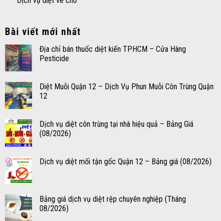
Dịch vụ diệt ve chó
Bài viết mới nhất
Địa chỉ bán thuốc diệt kiến TPHCM – Cửa Hàng
Pesticide
Diệt Muỗi Quận 12 – Dịch Vụ Phun Muỗi Côn Trùng Quận
12
Dịch vụ diệt côn trùng tại nhà hiệu quả – Bảng Giá
(08/2026)
Dịch vụ diệt mối tận gốc Quận 12 – Bảng giá (08/2026)
Bảng giá dịch vụ diệt rệp chuyên nghiệp (Tháng
08/2026)