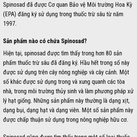
Spinosad đã được Cơ quan Bảo vệ Môi trường Hoa Kỳ
(EPA) đăng ký sử dụng trong thuốc trừ sâu từ năm
1997.
Sản phẩm nào có chứa Spinosad?
Hiện tại, spinosad được tìm thấy trong hơn 80 sản
phẩm thuốc trừ sâu đã đăng ký. Hầu hết trong số này
được sử dụng trên cây nông nghiệp và cây cảnh. Một
số khác được sử dụng trong và xung quanh các tòa
nhà, trong môi trường thủy sinh và làm phương pháp xử
lý hạt giống. Những sản phẩm này thường là dạng xịt,
dạng bụi, dạng hạt và dạng viên. Một số sản phẩm này
được chấp thuận sử dụng trong nông nghiệp hữu cơ.