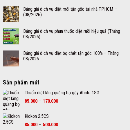
Bảng giá dịch vụ diệt mối tận gốc tại nhà TPHCM –
(08/2026)
Bảng giá dịch vụ phun thuốc diệt ruồi hiệu quả (Tháng
08/2026)
Bảng giá dịch vụ diệt bọ chét tận gốc 100% – Tháng
08/2026
Sản phẩm mới
Thuốc diệt lăng quăng bọ gậy Abate 1SG
Khoảng
85.000
–
170.000
giá:
từ
Kickon 2.5CS
85.000₫
Khoảng
đến
85.000
–
500.000
giá: