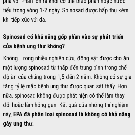
phá vỡ. Phần lớn ra khỏi cơ thể theo phân hoặc nước
tiểu trong vòng 1-2 ngày. Spinosad được hấp thụ kém
khi tiếp xúc với da.
Spinosad có khả năng góp phần vào sự phát triển
của bệnh ung thư không?
Không. Trong nhiều nghiên cứu, động vật được cho ăn
một lượng spinosad từ thấp đến trung bình trong chế
độ ăn của chúng trong 1,5 đến 2 năm. Không có sự gia
tăng tỷ lệ mắc bệnh ung thư được quan sát thấy. Hơn
nữa, spinosad không được phát hiện có thể làm thay
đổi hoặc làm hỏng gen. Kết quả của những thí nghiệm
này,
EPA đã phân loại spinosad là không có khả năng
gây ung thư.