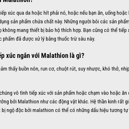
tiếp xúc qua da hoặc hít phải nó, hoặc nếu bạn ăn, uống hoặc 
 dụng sản phẩm chứa chất này. Những người bôi các sản phẩ
 không mang thiết bị bảo hộ thích hợp. Bạn cũng có thể tiếp 
c phẩm đã được xử lý bằng thuốc trừ sâu này.
ếp xúc ngắn với Malathion là gì?
ảm thấy buồn nôn, run cơ, chuột rút, suy nhược, khó thở, nhị
u chúng vô tình tiếp xúc với sản phẩm hoặc chạm vào hoặc ăn
ởng bởi Malathion như các động vật khác. Hệ thần kinh rất g
t bị ngộ độc bởi malathion có thể có những dấu hiệu tương tự