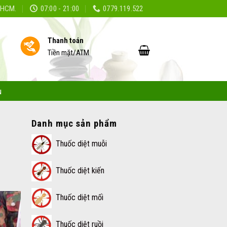
TPHCM.
07:00 - 21:00
0779.119.522
Thanh toán
Tiền mặt/ATM
ụ
Danh mục sản phẩm
Thuốc diệt muỗi
Thuốc diệt kiến
Thuốc diệt mối
Thuốc diệt ruồi