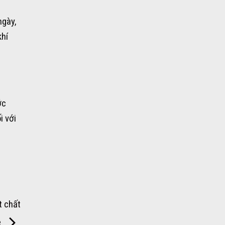
ngày,
khí
ớc
i với
t chất
e