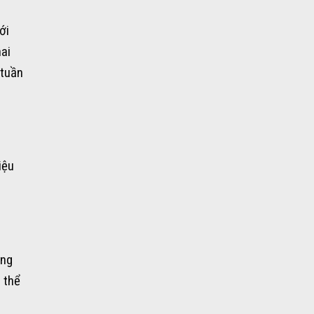
ới
hai
 tuần
iệu
ông
 thể