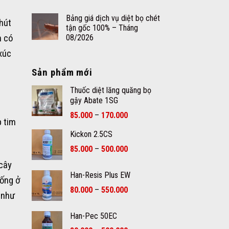
Bảng giá dịch vụ diệt bọ chét
hút
tận gốc 100% – Tháng
m có
08/2026
xúc
Sản phẩm mới
Thuốc diệt lăng quăng bọ
gậy Abate 1SG
Khoảng
85.000
–
170.000
p tim
giá:
Kickon 2.5CS
từ
85.000₫
Khoảng
85.000
–
500.000
đến
giá:
 cây
170.000₫
từ
Han-Resis Plus EW
85.000₫
iống ở
Khoảng
80.000
–
550.000
đến
 như
giá:
500.000₫
từ
Han-Pec 50EC
80.000₫
Khoảng