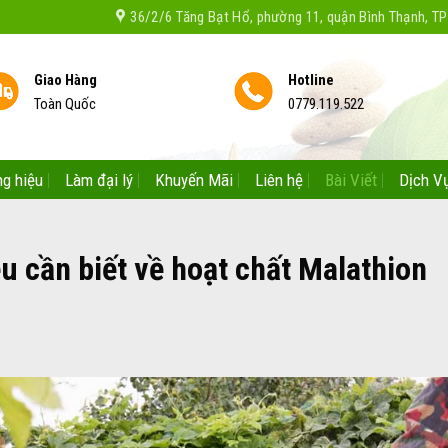
36/2/6 Tăng Bạt Hổ, phường 11, quận Bình Thạnh, 
Giao Hàng
Hotline
Toàn Quốc
0779.119.522
g hiệu
Làm đại lý
Khuyến Mãi
Liên hệ
Bài Viết
Dịch V
ều cần biết về hoạt chất Malathion