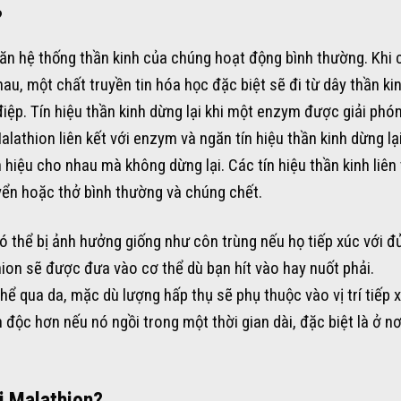
?
găn hệ thống thần kinh của chúng hoạt động bình thường. Khi 
au, một chất truyền tin hóa học đặc biệt sẽ đi từ dây thần ki
điệp. Tín hiệu thần kinh dừng lại khi một enzym được giải phó
lathion liên kết với enzym và ngăn tín hiệu thần kinh dừng lại
 hiệu cho nhau mà không dừng lại. Các tín hiệu thần kinh liên
yển hoặc thở bình thường và chúng chết.
ó thể bị ảnh hưởng giống như côn trùng nếu họ tiếp xúc với đủ
on sẽ được đưa vào cơ thể dù bạn hít vào hay nuốt phải.
 qua da, mặc dù lượng hấp thụ sẽ phụ thuộc vào vị trí tiếp 
n độc hơn nếu nó ngồi trong một thời gian dài, đặc biệt là ở nơ
ới Malathion?