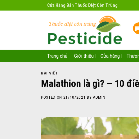
Skip
Cửa Hàng Bán Thuốc Diệt Côn Trùng
to
content
Trang chủ
Giới thiệu
Cửa hàng
Thươn
BÀI VIẾT
Malathion là gì? – 10 đi
POSTED ON
21/10/2021
BY
ADMIN