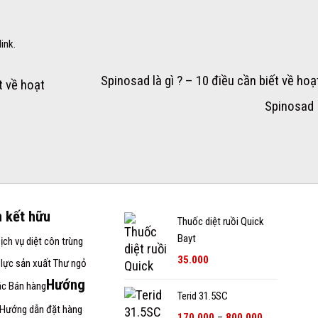
link
.
Spinosad là gì ? – 10 điều cần biết về hoạ
t về hoạt
Spinosad
n kết hữu
Thuốc diệt ruồi Quick
Bayt
ịch vụ diệt côn trùng
35.000
lực sản xuất
Thư ngỏ
Hướng
ác Bán hàng
Terid 31.5SC
Hướng dẫn đặt hàng
Khoảng
170.000
–
800.000