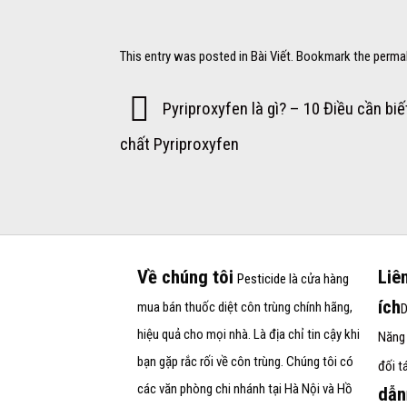
This entry was posted in
Bài Viết
. Bookmark the
perma
Pyriproxyfen là gì? – 10 Điều cần biế
chất Pyriproxyfen
Về chúng tôi
Liê
Pesticide
là cửa hàng
ích
mua bán thuốc diệt côn trùng chính hãng,
D
hiệu quả cho mọi nhà. Là địa chỉ tin cậy khi
Năng 
bạn gặp rắc rối về côn trùng. Chúng tôi có
đối t
các văn phòng chi nhánh tại Hà Nội và Hồ
dẫn