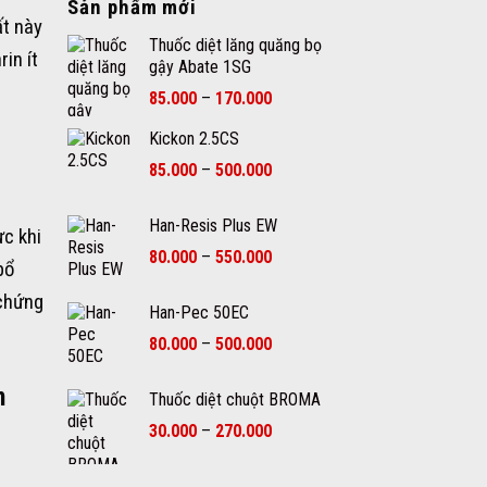
Sản phẩm mới
ất này
Thuốc diệt lăng quăng bọ
in ít
gậy Abate 1SG
Khoảng
85.000
–
170.000
giá:
Kickon 2.5CS
từ
85.000₫
Khoảng
85.000
–
500.000
đến
giá:
170.000₫
từ
Han-Resis Plus EW
ực khi
85.000₫
Khoảng
80.000
–
550.000
đến
bổ
giá:
500.000₫
từ
 chứng
Han-Pec 50EC
80.000₫
Khoảng
80.000
–
500.000
đến
giá:
550.000₫
từ
n
Thuốc diệt chuột BROMA
80.000₫
Khoảng
30.000
–
270.000
đến
giá:
500.000₫
từ