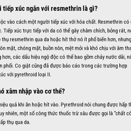
 tiếp xúc ngắn với resmethrin là gì?
ộc vào cách một người tiếp xúc với hóa chất. Resmethrin có
. Tiếp xúc trực tiếp với da có thể gây châm chích, bỏng rát, n
thụ resmethrin qua da hoặc hít thở nó ít phổ biến hơn, nhưn
ôn mặt, chóng mặt, buồn nôn, mệt mỏi và khó chịu với âm th
g hơn, các dấu hiệu ngộ độc có thể bao gồm chảy nước dãi, n
ến phổi. Co giật cũng đã được báo cáo trong các trường hợp
c với pyrethroid loại II.
 nó xâm nhập vào cơ thể?
ệu quả khi ăn hoặc hít vào. Pyrethroid nói chung được hấp t
Tuy nhiên, một số công thức thuốc trừ sâu được gọi là “chất c
ấp thụ qua da.