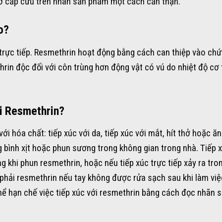
ơ cấp cứu trên nhãn sản phẩm một cách cẩn thận.
o?
c trực tiếp. Resmethrin hoạt động bằng cách can thiệp vào ch
rin độc đối với côn trùng hơn động vật có vú do nhiệt độ cơ 
ới Resmethrin?
i hóa chất: tiếp xúc với da, tiếp xúc với mắt, hít thở hoặc ăn
 bình xịt hoặc phun sương trong không gian trong nhà. Tiếp 
ng khi phun resmethrin, hoặc nếu tiếp xúc trực tiếp xảy ra tro
 phải resmethrin nếu tay không được rửa sạch sau khi làm việ
hể hạn chế việc tiếp xúc với resmethrin bằng cách đọc nhãn 