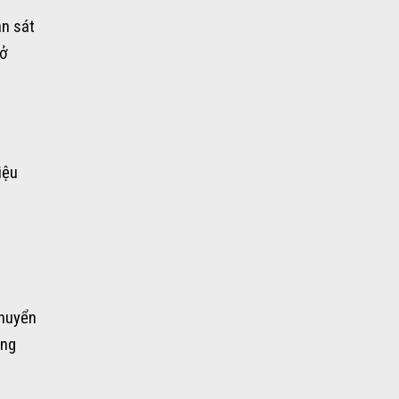
30.000₫
an sát
đến
270.000₫
 ở
iệu
chuyển
ông