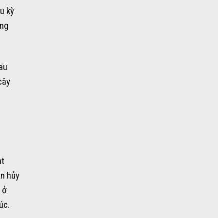
u kỳ
ong
au
cây
ạt
ân hủy
 ở
úc.