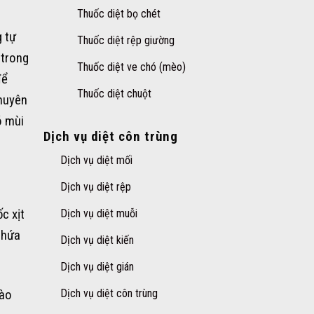
Thuốc diệt bọ chét
g tự
Thuốc diệt rệp giường
 trong
Thuốc diệt ve chó (mèo)
để
Thuốc diệt chuột
chuyên
ó mùi
Dịch vụ diệt côn trùng
Dịch vụ diệt mối
Dịch vụ diệt rệp
c xịt
Dịch vụ diệt muỗi
chứa
Dịch vụ diệt kiến
Dịch vụ diệt gián
nào
Dịch vụ diệt côn trùng