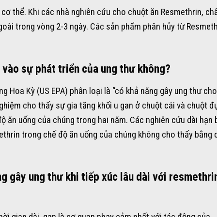
ng cơ thể. Khi các nhà nghiên cứu cho chuột ăn Resmethrin, ch
ngoài trong vòng 2-3 ngày. Các sản phẩm phân hủy từ Resmethr
vào sự phát triển của ung thư không?
g Hoa Kỳ (US EPA) phân loại là “có khả năng gây ung thư cho
nghiệm cho thấy sự gia tăng khối u gan ở chuột cái và chuột đ
ộ ăn uống của chúng trong hai năm. Các nghiên cứu dài hạn 
ethrin trong chế độ ăn uống của chúng không cho thấy bằng
g gây ung thư khi tiếp xúc lâu dài với resmethri
ời gian dài, gan là cơ quan nhạy cảm nhất với tác động của