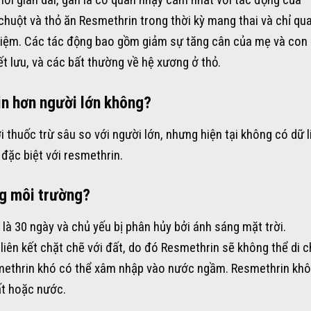
huột và thỏ ăn Resmethrin trong thời kỳ mang thai và chỉ qu
ghiệm. Các tác động bao gồm giảm sự tăng cân của mẹ và con
ết lưu, và các bất thường về hệ xương ở thỏ.
in hơn người lớn không?
 thuốc trừ sâu so với người lớn, nhưng hiện tại không có dữ l
đặc biệt với resmethrin.
ng môi trường?
 là 30 ngày và chủ yếu bị phân hủy bởi ánh sáng mặt trời.
liên kết chặt chẽ với đất, do đó Resmethrin sẽ không thể di 
methrin khó có thể xâm nhập vào nước ngầm. Resmethrin kh
ất hoặc nước.