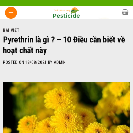
Skip
to
content
BÀI VIẾT
Pyrethrin là gì ? – 10 Điều cần biết về
hoạt chất này
POSTED ON
18/08/2021
BY
ADMIN