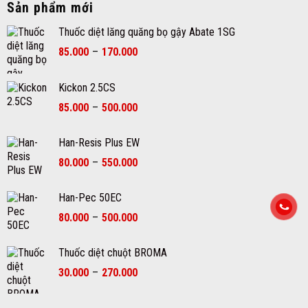
Sản phẩm mới
Thuốc diệt lăng quăng bọ gậy Abate 1SG
Khoảng
85.000
–
170.000
giá:
từ
Kickon 2.5CS
85.000₫
Khoảng
đến
85.000
–
500.000
giá:
170.000₫
từ
Han-Resis Plus EW
85.000₫
Khoảng
80.000
–
550.000
đến
giá:
500.000₫
từ
Han-Pec 50EC
80.000₫
Khoảng
80.000
–
500.000
đến
giá:
550.000₫
từ
Thuốc diệt chuột BROMA
80.000₫
Khoảng
30.000
–
270.000
đến
giá:
500.000₫
từ