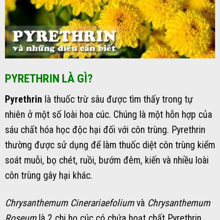
PYRETHRIN LÀ GÌ?
Pyrethrin
là thuốc trừ sâu được tìm thấy trong tự
nhiên ở một số loài hoa cúc. Chúng là một hỗn hợp của
sáu chất hóa học độc hại đối với côn trùng. Pyrethrin
thường được sử dụng để làm thuốc diệt côn trùng kiểm
soát muỗi, bọ chét, ruồi, bướm đêm, kiến ​​và nhiều loài
côn trùng gây hại khác.
Chrysanthemum Cinerariaefolium
và
Chrysanthemum
Roseum
là 2 chi họ cúc có chứa hoạt chất Pyrethrin.