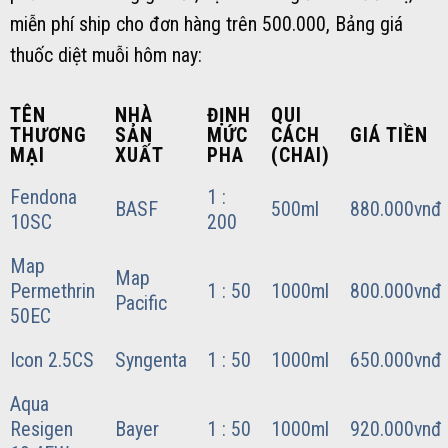
miễn phí ship cho đơn hàng trên 500.000, Bảng giá
thuốc diệt muỗi hôm nay:
TÊN
NHÀ
ĐỊNH
QUI
THƯƠNG
SẢN
MỨC
CÁCH
GIÁ TIỀN
MẠI
XUẤT
PHA
(CHAI)
Fendona
1 :
BASF
500ml
880.000vnđ
10SC
200
Map
Map
Permethrin
1 : 50
1000ml
800.000vnđ
Pacific
50EC
Icon 2.5CS
Syngenta
1 : 50
1000ml
650.000vnđ
Aqua
Resigen
Bayer
1 : 50
1000ml
920.000vnđ