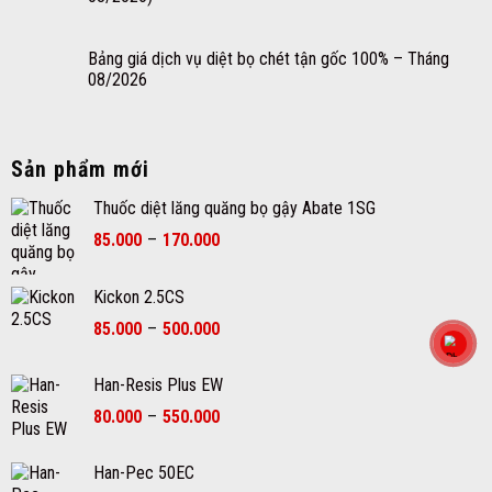
Bảng giá dịch vụ diệt bọ chét tận gốc 100% – Tháng
08/2026
Sản phẩm mới
Thuốc diệt lăng quăng bọ gậy Abate 1SG
Khoảng
85.000
–
170.000
giá:
từ
Kickon 2.5CS
85.000₫
Khoảng
đến
85.000
–
500.000
giá:
170.000₫
từ
Han-Resis Plus EW
85.000₫
Khoảng
80.000
–
550.000
đến
giá:
500.000₫
từ
Han-Pec 50EC
80.000₫