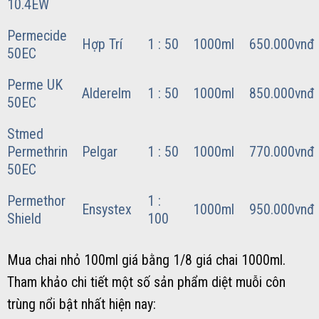
10.4EW
Permecide
Hợp Trí
1 : 50
1000ml
650.000vnđ
50EC
Perme UK
Alderelm
1 : 50
1000ml
850.000vnđ
50EC
Stmed
Permethrin
Pelgar
1 : 50
1000ml
770.000vnđ
50EC
Permethor
1 :
Ensystex
1000ml
950.000vnđ
Shield
100
Mua chai nhỏ 100ml giá bằng 1/8 giá chai 1000ml.
Tham khảo chi tiết một số sản phẩm diệt muỗi côn
trùng nổi bật nhất hiện nay: