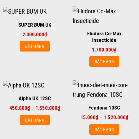
SUPER BUM UK
Fludora Co-Max
2.000.000
₫
Insecticide
ĐẶT HÀNG
1.700.000
₫
ĐẶT HÀNG
Alpha UK 12SC
Fendona 10SC
Khoảng
450.000
₫
–
1.550.000
₫
giá:
Khoả
15.000
₫
–
1.520.000
₫
từ
ĐẶT HÀNG
giá:
450.000₫
từ
đến
Sản
ĐẶT HÀNG
15.0
1.550.000₫
đến
phẩm
Sản