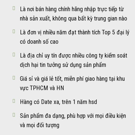
chọn
thể.
Là nơi bán hàng chính hãng nhập trực tiếp từ
trên
Các
trang
nhà sản xuất, không qua bất kỳ trung gian nào
tùy
sản
chọn
Là đơn vị nhiều năm đạt thành tích Top 5 đại lý
phẩm
có
có doanh số cao
thể
được
Là địa chỉ uy tín được nhiều công ty kiểm soát
chọn
dịch hại tin tưởng sử dụng sản phẩm
trên
trang
Giá sỉ và giá lẻ tốt, miễn phí giao hàng tại khu
sản
vực TPHCM và HN
phẩm
Hàng có Date xa, trên 1 năm hsd
Sản phẩm đa dạng, phù hợp với mọi điều kiện
và mọi đối tượng