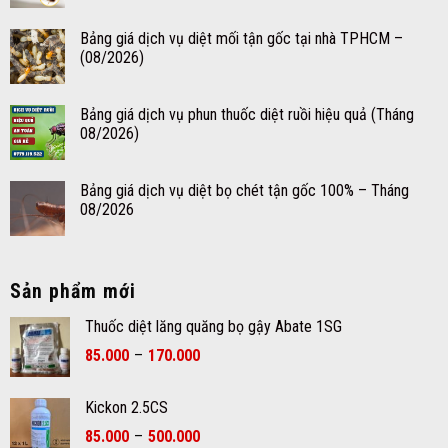
Bảng giá dịch vụ diệt mối tận gốc tại nhà TPHCM –
(08/2026)
Bảng giá dịch vụ phun thuốc diệt ruồi hiệu quả (Tháng
08/2026)
Bảng giá dịch vụ diệt bọ chét tận gốc 100% – Tháng
08/2026
Sản phẩm mới
Thuốc diệt lăng quăng bọ gậy Abate 1SG
Khoảng
85.000
–
170.000
giá:
từ
Kickon 2.5CS
85.000₫
Khoảng
đến
85.000
–
500.000