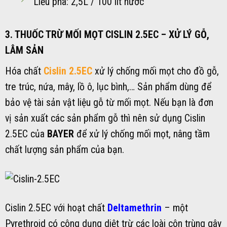
Liều pha: 2,5L / 100 lít nước
3. THUỐC TRỪ MỐI MỌT CISLIN 2.5EC – XỬ LÝ GỖ,
LÂM SẢN
Hóa chất
Cislin 2.5EC
xử lý chống mối mọt cho đồ gỗ,
tre trúc, nứa, mây, lồ ô, lục bình,… Sản phẩm dùng để
bảo vệ tài sản vật liệu gỗ từ mối mọt. Nếu bạn là đơn
vị sản xuất các sản phẩm gỗ thì nên sử dụng Cislin
2.5EC của
BAYER
để xử lý chống mối mọt, nâng tầm
chất lượng sản phẩm của bạn.
Cislin 2.5EC với hoạt chất
Deltamethrin
– một
Pyrethroid có công dụng diệt trừ các loài côn trùng gây