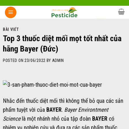
Skip
to
content
BÀI VIẾT
Top 3 thuốc diệt mối mọt tốt nhất của
hãng Bayer (Đức)
POSTED ON
23/06/2022
BY
ADMIN
Nhắc đến thuốc diệt mối thì không thể bỏ qua các sản
phẩm tuyệt vời của
BAYER
.
Bayer Environtment
Science
là một nhánh nhỏ của tập đoàn
BAYER
có
nhiệm vụ nghiên cứu và đưa ra các sản phẩm thuốc