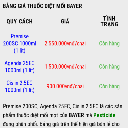
BẢNG GIÁ THUỐC DIỆT MỐI BAYER
TÌNH
QUY CÁCH
GIÁ
TRẠNG
Premise
200SC 1000ml
2.550.000vnđ/chai
Còn hàng
(1 lít)
Agenda 25EC
1.500.000vnđ/chai
Còn hàng
1000ml (1 lít)
Cislin 2.5EC
900.000vnđ/chai
Còn hàng
1000ml (1 lít)
Premise 200SC, Agenda 25EC, Cislin 2.5EC là các sản
phẩm thuốc diệt mối mọt của
BAYER
mà
Pesticide
đang phân phối. Bảng giá trên thể hiện giá bán lẻ cho