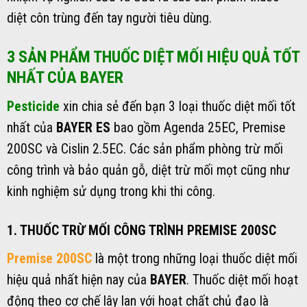
diệt côn trùng đến tay người tiêu dùng.
3 SẢN PHẨM THUỐC DIỆT MỐI HIỆU QUẢ TỐT
NHẤT CỦA BAYER
Pesticide
xin chia sẻ đến bạn 3 loại thuốc diệt mối tốt
nhất của
BAYER ES
bao gồm Agenda 25EC, Premise
200SC và Cislin 2.5EC. Các sản phẩm phòng trừ mối
công trình và bảo quản gỗ, diệt trừ mối mọt cũng như
kinh nghiệm sử dụng trong khi thi công.
1. THUỐC TRỪ MỐI CÔNG TRÌNH PREMISE 200SC
Premise 200SC
là một trong những loại thuốc diệt mối
hiệu quả nhất hiện nay của
BAYER
. Thuốc diệt mối hoạt
động theo cơ chế lây lan với hoạt chất chủ đạo là