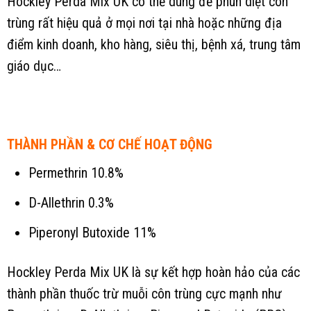
Hockley Perda Mix UK có thể dùng để phun diệt côn
trùng rất hiệu quả ở mọi nơi tại nhà hoặc những địa
điểm kinh doanh, kho hàng, siêu thị, bệnh xá, trung tâm
giáo dục…
THÀNH PHẦN & CƠ CHẾ HOẠT ĐỘNG
Permethrin 10.8%
D-Allethrin 0.3%
Piperonyl Butoxide 11%
Hockley Perda Mix UK là sự kết hợp hoàn hảo của các
thành phần thuốc trừ muỗi côn trùng cực mạnh như