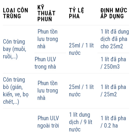
KỸ
LOẠI CÔN
TỶ LỆ
ĐỊNH MỨC
THUẬT
TRÙNG
PHA
ÁP DỤNG
PHUN
Phun tồn
1 lít đã dung
lưu trong
dịch đã pha
Côn trùng
25ml / 1 lít
nhà
cho 25m2
bay (muỗi,
nước
ruồi,…)
Phun ULV
1 lít đã pha
trong nhà
/ 250m3
Côn trùng
Phun tồn
bò (gián,
25ml / 1 lít
1 lít đã pha
lưu trong
kiến, ve, bọ
nước
/ 25m2
nhà
chét,…)
1 lít dung
Phun ULV
1 lít đã pha
dịch / 9 lít
ngoài trời
/ 0.2 ha
nước