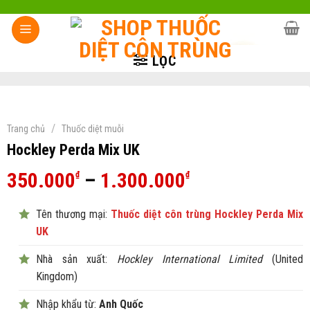
Skip
to
content
LỌC
/
Trang chủ
Thuốc diệt muỗi
Hockley Perda Mix UK
Khoảng
350.000
–
1.300.000
₫
₫
giá:
Tên thương mại:
Thuốc diệt côn trùng Hockley Perda Mix
từ
UK
350.000₫
đến
Nhà sản xuất:
Hockley International Limited
(United
1.300.000₫
Kingdom)
Nhập khẩu từ:
Anh Quốc