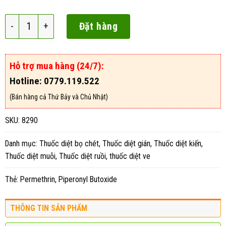
Hockley Perda Mix UK số lượng
Đặt hàng
Hỗ trợ mua hàng (24/7):
Hotline: 0779.119.522
(Bán hàng cả Thứ Bảy và Chủ Nhật)
SKU:
8290
Danh mục:
Thuốc diệt bọ chét
,
Thuốc diệt gián
,
Thuốc diệt kiến
,
Thuốc diệt muỗi
,
Thuốc diệt ruồi
,
thuốc diệt ve
Thẻ:
Permethrin
,
Piperonyl Butoxide
THÔNG TIN SẢN PHẨM