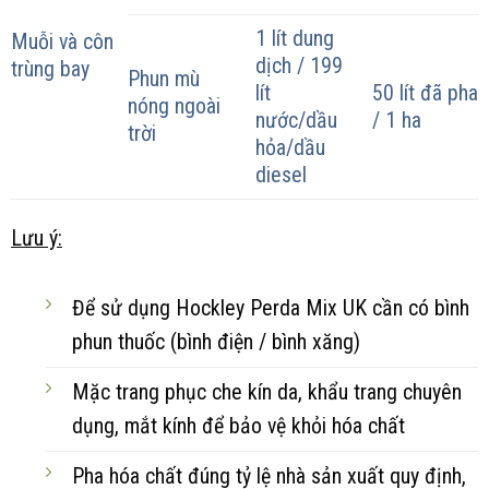
1 lít dung
Muỗi và côn
dịch / 199
trùng bay
Phun mù
lít
50 lít đã pha
nóng ngoài
nước/dầu
/ 1 ha
trời
hỏa/dầu
diesel
Lưu ý:
Để sử dụng Hockley Perda Mix UK cần có bình
phun thuốc (bình điện / bình xăng)
Mặc trang phục che kín da, khẩu trang chuyên
dụng, mắt kính để bảo vệ khỏi hóa chất
Pha hóa chất đúng tỷ lệ nhà sản xuất quy định,