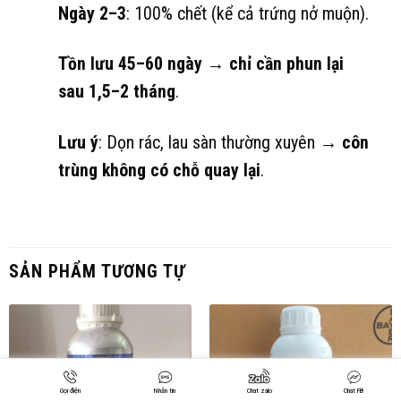
Ngày 2–3
: 100% chết (kể cả trứng nở muộn).
Tồn lưu 45–60 ngày
→
chỉ cần phun lại
sau 1,5–2 tháng
.
Lưu ý
: Dọn rác, lau sàn thường xuyên →
côn
trùng không có chỗ quay lại
.
SẢN PHẨM TƯƠNG TỰ
Gọi điện
Nhắn tin
Chat zalo
Chat FB