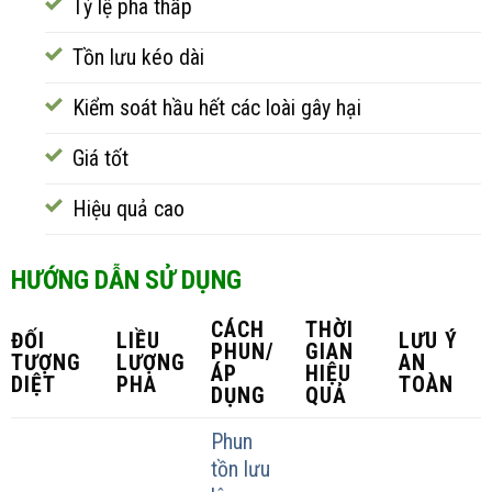
Tỷ lệ pha thấp
Tồn lưu kéo dài
Kiểm soát hầu hết các loài gây hại
Giá tốt
Hiệu quả cao
HƯỚNG DẪN SỬ DỤNG
CÁCH
THỜI
ĐỐI
LIỀU
LƯU Ý
PHUN/
GIAN
TƯỢNG
LƯỢNG
AN
ÁP
HIỆU
DIỆT
PHA
TOÀN
DỤNG
QUẢ
Phun
tồn lưu