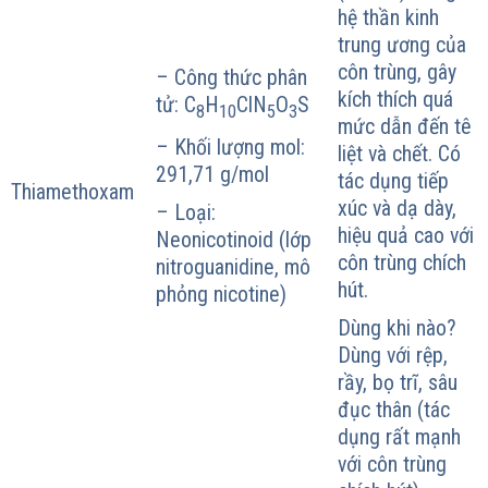
hệ thần kinh
trung ương của
côn trùng, gây
– Công thức phân
kích thích quá
tử: C
H
ClN
O
S
8
10
5
3
mức dẫn đến tê
– Khối lượng mol:
liệt và chết. Có
291,71 g/mol
tác dụng tiếp
Thiamethoxam
xúc và dạ dày,
– Loại:
hiệu quả cao với
Neonicotinoid (lớp
côn trùng chích
nitroguanidine, mô
hút.
phỏng nicotine)
Dùng khi nào?
Dùng với rệp,
rầy, bọ trĩ, sâu
đục thân (tác
dụng rất mạnh
với côn trùng