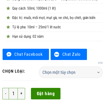
Quy cách: 50ml, 1000ml (1 lít)
Đặc trị: muỗi, mối mọt, mạt gà, ve chó, bọ chét, gián kiến
Tỷ lệ pha: 10ml – 25ml/1 lít nước
Hạn sử dụng: 02 năm
Chat Facebook
Chat Zalo
XÓA
CHỌN LOẠI:
Vitako Thụy Sĩ 300SC số lượng
Đặt hàng