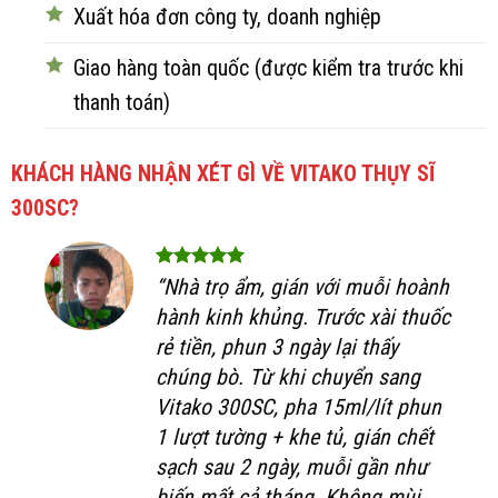
Xuất hóa đơn công ty, doanh nghiệp
Giao hàng toàn quốc (được kiểm tra trước khi
thanh toán)
KHÁCH HÀNG NHẬN XÉT GÌ VỀ VITAKO THỤY SĨ
300SC?
“Nhà trọ ẩm, gián với muỗi hoành
hành kinh khủng. Trước xài thuốc
rẻ tiền, phun 3 ngày lại thấy
chúng bò. Từ khi chuyển sang
Vitako 300SC, pha 15ml/lít phun
1 lượt tường + khe tủ, gián chết
sạch sau 2 ngày, muỗi gần như
biến mất cả tháng. Không mùi,