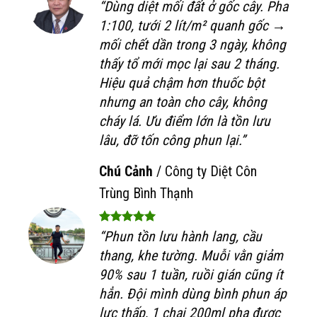
“Dùng diệt mối đất ở gốc cây. Pha
1:100, tưới 2 lít/m² quanh gốc →
mối chết dần trong 3 ngày, không
thấy tổ mới mọc lại sau 2 tháng.
Hiệu quả chậm hơn thuốc bột
nhưng an toàn cho cây, không
cháy lá. Ưu điểm lớn là tồn lưu
lâu, đỡ tốn công phun lại.”
Chú Cảnh
/
Công ty Diệt Côn
Trùng Bình Thạnh
“Phun tồn lưu hành lang, cầu
thang, khe tường. Muỗi vằn giảm
90% sau 1 tuần, ruồi gián cũng ít
hẳn. Đội mình dùng bình phun áp
lực thấp, 1 chai 200ml pha được