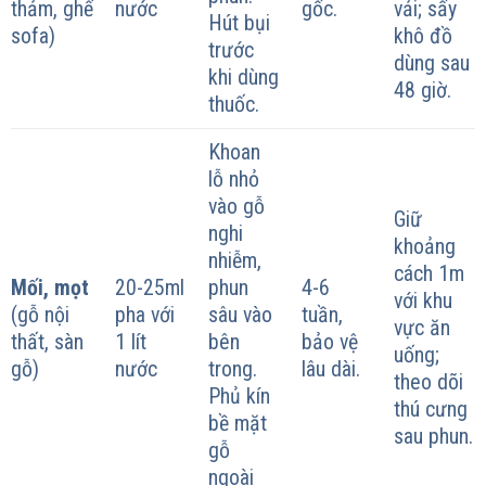
thảm, ghế
nước
gốc.
vải; sấy
Hút bụi
sofa)
khô đồ
trước
dùng sau
khi dùng
48 giờ.
thuốc.
Khoan
lỗ nhỏ
vào gỗ
Giữ
nghi
khoảng
nhiễm,
cách 1m
Mối, mọt
20-25ml
phun
4-6
với khu
(gỗ nội
pha với
sâu vào
tuần,
vực ăn
thất, sàn
1 lít
bên
bảo vệ
uống;
gỗ)
nước
trong.
lâu dài.
theo dõi
Phủ kín
thú cưng
bề mặt
sau phun.
gỗ
ngoài