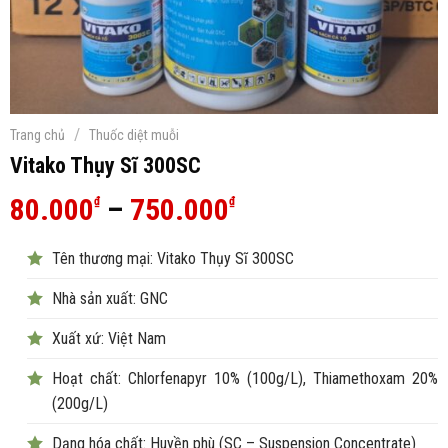
/
Trang chủ
Thuốc diệt muỗi
Vitako Thụy Sĩ 300SC
Khoảng
80.000
–
750.000
₫
₫
giá:
Tên thương mại: Vitako Thụy Sĩ 300SC
từ
80.000₫
Nhà sản xuất: GNC
đến
Xuất xứ: Việt Nam
750.000₫
Hoạt chất: Chlorfenapyr 10% (100g/L), Thiamethoxam 20%
(200g/L)
Dạng hóa chất: Huyền phù (SC – Suspension Concentrate)