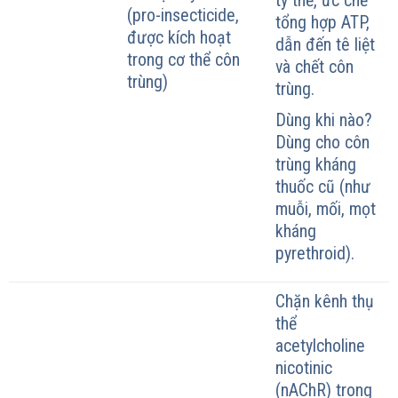
ty thể, ức chế
(pro-insecticide,
tổng hợp ATP,
được kích hoạt
dẫn đến tê liệt
trong cơ thể côn
và chết côn
trùng)
trùng.
Dùng khi nào?
Dùng cho côn
trùng kháng
thuốc cũ (như
muỗi, mối, mọt
kháng
pyrethroid).
Chặn kênh thụ
thể
acetylcholine
nicotinic
(nAChR) trong