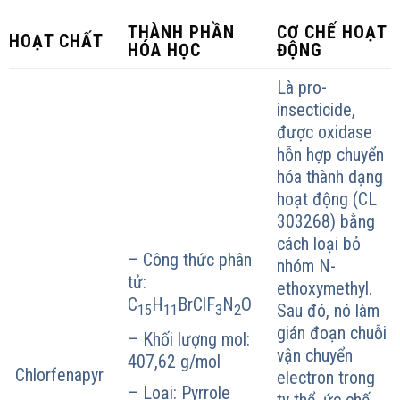
THÀNH PHẦN
CƠ CHẾ HOẠT
HOẠT CHẤT
HÓA HỌC
ĐỘNG
Là pro-
insecticide,
được oxidase
hỗn hợp chuyển
hóa thành dạng
hoạt động (CL
303268) bằng
cách loại bỏ
– Công thức phân
nhóm N-
tử:
ethoxymethyl.
C
H
BrClF
N
O
Sau đó, nó làm
15
11
3
2
gián đoạn chuỗi
– Khối lượng mol:
vận chuyển
407,62 g/mol
Chlorfenapyr
electron trong
– Loại: Pyrrole