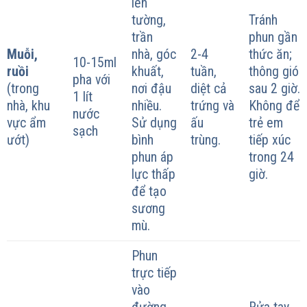
lên
tường,
Tránh
trần
phun gần
Muỗi,
nhà, góc
2-4
thức ăn;
10-15ml
ruồi
khuất,
tuần,
thông gió
pha với
(trong
nơi đậu
diệt cả
sau 2 giờ.
1 lít
nhà, khu
nhiều.
trứng và
Không để
nước
vực ẩm
Sử dụng
ấu
trẻ em
sạch
ướt)
bình
trùng.
tiếp xúc
phun áp
trong 24
lực thấp
giờ.
để tạo
sương
mù.
Phun
trực tiếp
vào