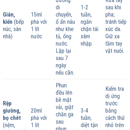
đường
Rửa tay
di
1-2
sau khi
Gián,
15ml
chuyển,
tuần,
pha;
kiến
(bếp
pha với
ổ ẩn náu
ngăn
tránh tiếp
núc, sàn
1 lít
như khe
chặn tái
xúc da.
nhà)
nước
tủ, ống
xâm
Giữ xa
nước.
nhập.
tầm tay
Lặp lại
vật nuôi.
sau 7
ngày
nếu cần.
Phun
Kiểm tra
đều lên
dị ứng
bề mặt
Rệp
trước
vải, giặt
giường,
20ml
3-4
bằng
chăn ga
bọ chét
pha với
tuần,
cách thử
sau
(nệm,
1 lít
diệt tận
nhỏ trên
phun.