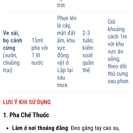
trời.
Phun lên
Giữ
lá cây,
khoảng
Ve sài,
mặt đất
2-3
cách 1m
bọ cánh
15ml
ẩm, khu
tuần,
với khu
cứng
pha với
vực
kiểm
vực ăn
(vườn,
1 lít
động
soát
uống;
chuồng
nước
vật ở.
quần
theo dõi
trại)
Lặp lại
thể.
thú cưng
sau
sau phun.
mưa.
LƯU Ý KHI SỬ DỤNG
1. Pha Chế Thuốc
Làm ở nơi thoáng đãng
: Đeo găng tay cao su,