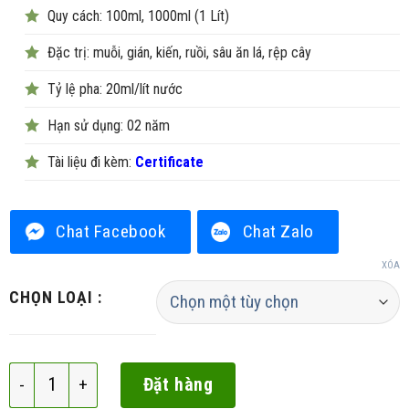
620.000₫
Quy cách: 100ml, 1000ml (1 Lít)
Đặc trị: muỗi, gián, kiến, ruồi, sâu ăn lá, rệp cây
Tỷ lệ pha: 20ml/lít nước
Hạn sử dụng: 02 năm
Tài liệu đi kèm:
Certificate
Chat Facebook
Chat Zalo
XÓA
CHỌN LOẠI :
Per Japan 525EC số lượng
Đặt hàng