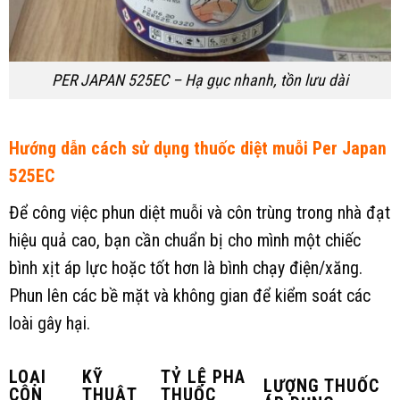
PER JAPAN 525EC – Hạ gục nhanh, tồn lưu dài
Hướng dẫn cách sử dụng thuốc diệt muỗi Per Japan
525EC
Để công việc phun diệt muỗi và côn trùng trong nhà đạt
hiệu quả cao, bạn cần chuẩn bị cho mình một chiếc
bình xịt áp lực hoặc tốt hơn là bình chạy điện/xăng.
Phun lên các bề mặt và không gian để kiểm soát các
loài gây hại.
LOẠI
KỸ
TỶ LỆ PHA
LƯỢNG THUỐC
CÔN
THUẬT
THUỐC