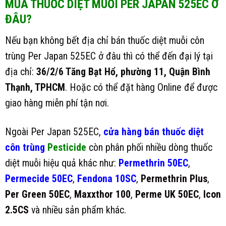
MUA THUỐC DIỆT MUỖI PER JAPAN 525EC Ở
ĐÂU?
Nếu bạn không bết địa chỉ bán thuốc diệt muỗi côn
trùng Per Japan 525EC ở đâu thì có thể đến đại lý tại
địa chỉ:
36/2/6 Tăng Bạt Hổ, phường 11, Quận Bình
Thạnh, TPHCM
. Hoặc có thể đặt hàng Online để được
giao hàng miễn phí tận nơi.
Ngoài Per Japan 525EC,
cửa hàng bán thuốc diệt
côn trùng
Pesticide
còn phân phối nhiều dòng thuốc
diệt muỗi hiệu quả khác như:
Permethrin 50EC
,
Permecide 50EC
,
Fendona 10SC
,
Permethrin Plus
,
Per Green 50EC
,
Maxxthor 100
,
Perme UK 50EC
,
Icon
2.5CS
và nhiều sản phẩm khác.