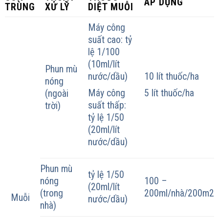
ÁP DỤNG
TRÙNG
XỬ LÝ
DIỆT MUỖI
Máy công
suất cao: tỷ
lệ 1/100
(10ml/lít
Phun mù
nước/dầu)
10 lít thuốc/ha
nóng
Máy công
5 lít thuốc/ha
(ngoài
suất thấp:
trời)
tỷ lệ 1/50
(20ml/lít
nước/dầu)
Phun mù
tỷ lệ 1/50
nóng
100 –
(20ml/lít
(trong
200ml/nhà/200m2
Muỗi
nước/dầu)
nhà)