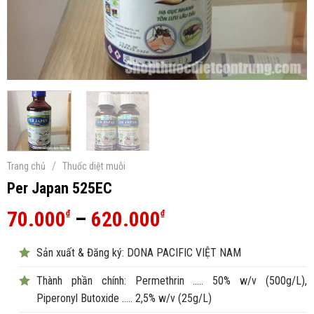
/
Trang chủ
Thuốc diệt muỗi
Per Japan 525EC
Khoảng
70.000
–
620.000
₫
₫
giá:
Sản xuất & Đăng ký: DONA PACIFIC VIỆT NAM
từ
70.000₫
Thành phần chính: Permethrin ….. 50% w/v (500g/L),
đến
Piperonyl Butoxide ….. 2,5% w/v (25g/L)