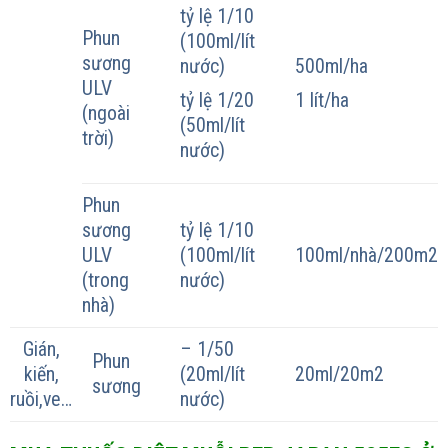
tỷ lệ 1/10
Phun
(100ml/lít
sương
nước)
500ml/ha
ULV
tỷ lệ 1/20
1 lít/ha
(ngoài
(50ml/lít
trời)
nước)
Phun
sương
tỷ lệ 1/10
ULV
(100ml/lít
100ml/nhà/200m2
(trong
nước)
nhà)
Gián,
– 1/50
Phun
kiến,
(20ml/lít
20ml/20m2
sương
ruồi,ve…
nước)