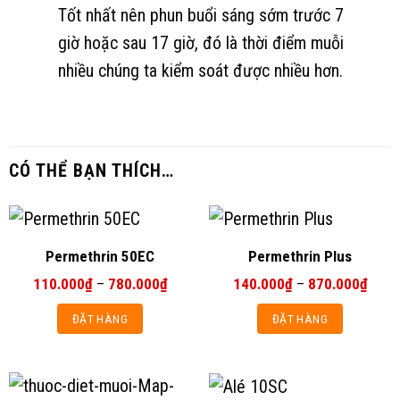
Tốt nhất nên phun buổi sáng sớm trước 7
giờ hoặc sau 17 giờ, đó là thời điểm muỗi
nhiều chúng ta kiểm soát được nhiều hơn.
CÓ THỂ BẠN THÍCH…
Permethrin 50EC
Permethrin Plus
Khoảng
Khoả
110.000
₫
–
780.000
₫
140.000
₫
–
870.000
₫
giá:
giá:
từ
từ
ĐẶT HÀNG
ĐẶT HÀNG
110.000₫
140.
đến
đến
Sản
Sản
780.000₫
870.
phẩm
phẩm
này
này