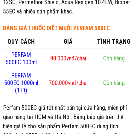
12SC, Permethor Shield, Aqua Resigen 10.4EW, Bioper
55EC và nhiều sản phẩm khác.
BẢNG GIÁ THUỐC DIỆT MUỖI PERFAM 500EC
QUY CÁCH
GIÁ
TÌNH TRẠNG
PERFAM
90.000vnđ/chai
Còn hàng
500EC 100ml
PERFAM
500EC 1000ml
700.000vnđ/chai
Còn hàng
(1 lít)
Perfam 500EC giá tốt nhất bán tại cửa hàng, miễn phí
giao hàng tại HCM và Hà Nội. Bảng báo giá trên thể
hiện giá lẻ cho sản phẩm Perfam 500EC dung tích