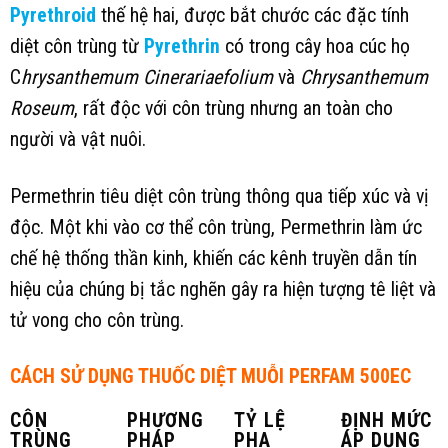
Pyrethroid
thế hệ hai, được bắt chước các đặc tính
diệt côn trùng từ
Pyrethrin
có trong cây hoa cúc họ
C
hrysanthemum Cinerariaefolium
và
Chrysanthemum
Roseum
, rất độc với côn trùng nhưng an toàn cho
người và vật nuôi.
Permethrin tiêu diệt côn trùng thông qua tiếp xúc và vị
độc. Một khi vào cơ thể côn trùng, Permethrin làm ức
chế hệ thống thần kinh, khiến các kênh truyền dẫn tín
hiệu của chúng bị tắc nghẽn gây ra hiện tượng tê liệt và
tử vong cho côn trùng.
CÁCH SỬ DỤNG THUỐC DIỆT MUỖI PERFAM 500EC
CÔN
PHƯƠNG
TỶ LỆ
ĐỊNH MỨC
TRÙNG
PHÁP
PHA
ÁP DỤNG