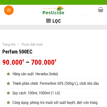
Skip
to
content
LỌC
/
Trang chủ
Thuốc diệt muỗi
Perfam 500EC
Khoảng
90.000
–
700.000
₫
₫
giá:
Hãng sản xuất: Heranba (India)
từ
90.000₫
Thành phần chính: Permethrin 50% (500g/L), chất nhũ dầu
đến
Quy cách: 100ml, 1000ml (1 Lít)
700.000₫
Công dụng: phòng trừ muỗi sốt xuất huyết, diệt côn trùng