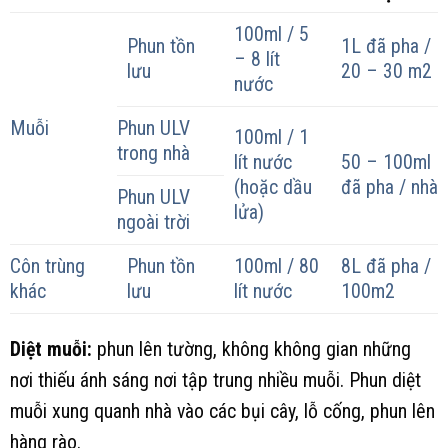
100ml / 5
Phun tồn
1L đã pha /
– 8 lít
lưu
20 – 30 m2
nước
Muỗi
Phun ULV
100ml / 1
trong nhà
lít nước
50 – 100ml
(hoặc dầu
đã pha / nhà
Phun ULV
lửa)
ngoài trời
Côn trùng
Phun tồn
100ml / 80
8L đã pha /
khác
lưu
lít nước
100m2
Diệt muỗi:
phun lên tường, không không gian những
nơi thiếu ánh sáng nơi tập trung nhiều muỗi. Phun diệt
muỗi xung quanh nhà vào các bụi cây, lỗ cống, phun lên
hàng rào.