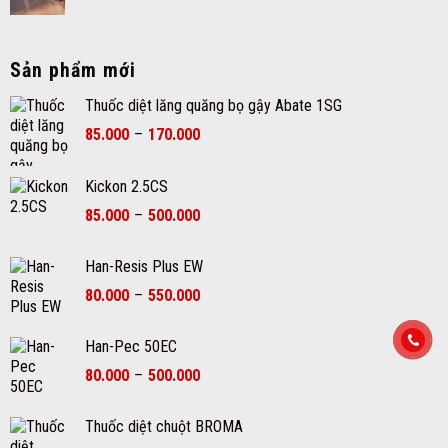
Sản phẩm mới
Thuốc diệt lăng quăng bọ gậy Abate 1SG
Khoảng
85.000
–
170.000
giá:
từ
Kickon 2.5CS
85.000₫
Khoảng
đến
85.000
–
500.000
giá:
170.000₫
từ
Han-Resis Plus EW
85.000₫
Khoảng
80.000
–
550.000
đến
giá:
500.000₫
từ
Han-Pec 50EC
80.000₫
Khoảng
80.000
–
500.000
đến
giá:
550.000₫
từ
Thuốc diệt chuột BROMA
80.000₫