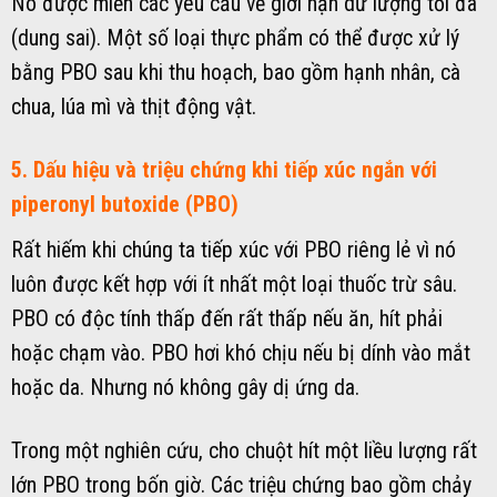
Nó được miễn các yêu cầu về giới hạn dư lượng tối đa
(dung sai). Một số loại thực phẩm có thể được xử lý
bằng PBO sau khi thu hoạch, bao gồm hạnh nhân, cà
chua, lúa mì và thịt động vật.
5. Dấu hiệu và triệu chứng khi tiếp xúc ngắn với
piperonyl butoxide (PBO)
Rất hiếm khi chúng ta tiếp xúc với PBO riêng lẻ vì nó
luôn được kết hợp với ít nhất một loại thuốc trừ sâu.
PBO có độc tính thấp đến rất thấp nếu ăn, hít phải
hoặc chạm vào. PBO hơi khó chịu nếu bị dính vào mắt
hoặc da. Nhưng nó không gây dị ứng da.
Trong một nghiên cứu, cho chuột hít một liều lượng rất
lớn PBO trong bốn giờ. Các triệu chứng bao gồm chảy