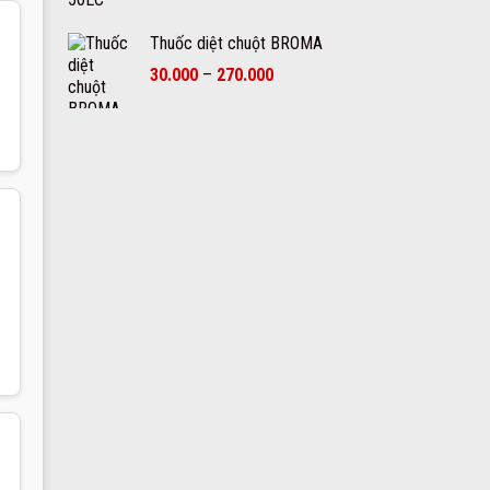
giá:
550.000₫
từ
Thuốc diệt chuột BROMA
80.000₫
Khoảng
30.000
–
270.000
đến
giá:
500.000₫
từ
30.000₫
đến
270.000₫