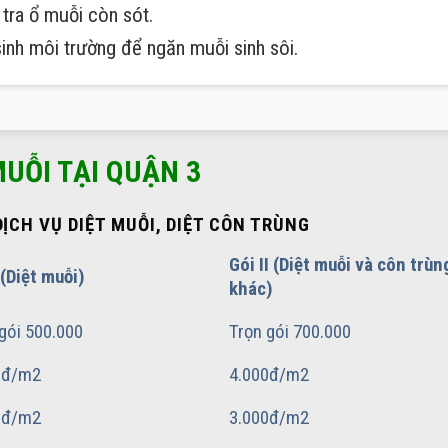
 tra ổ muỗi còn sót.
inh môi trường để ngăn muỗi sinh sôi.
MUỖI TẠI QUẬN 3
ỊCH VỤ DIỆT MUỖI, DIỆT CÔN TRÙNG
Gói II (Diệt muỗi và côn trùn
 (Diệt muỗi)
khác)
gói 500.000
Trọn gói 700.000
0đ/m2
4.000đ/m2
0đ/m2
3.000đ/m2