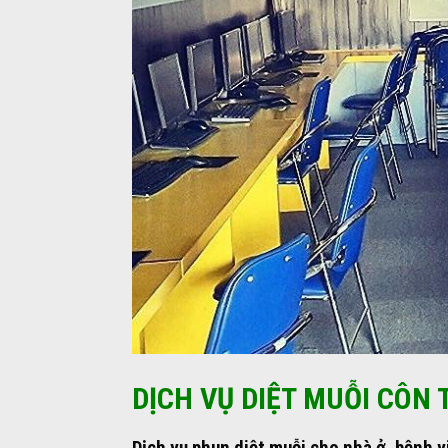
DỊCH VỤ DIỆT MUỖI CÔN
Dịch vụ phun diệt muỗi cho nhà ở, bệnh v