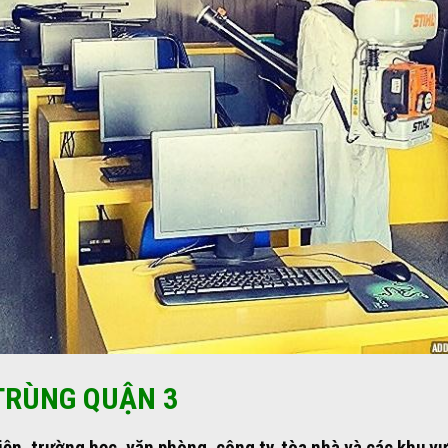
 TRÙNG QUẬN 3
iện, trường học, văn phòng, công ty, tòa nhà và các khu v