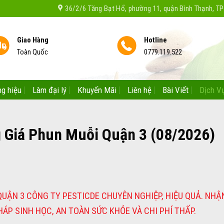
36/2/6 Tăng Bạt Hổ, phường 11, quận Bình Thạnh, 
Giao Hàng
Hotline
Toàn Quốc
0779.119.522
g hiệu
Làm đại lý
Khuyến Mãi
Liên hệ
Bài Viết
Dịch V
g Giá Phun Muỗi Quận 3 (08/2026)
 QUẬN 3 CÔNG TY PESTICDE CHUYÊN NGHIỆP, HIỆU QUẢ. NHẬ
P SINH HỌC, AN TOÀN SỨC KHỎE VÀ CHI PHÍ THẤP.