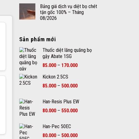
Bảng giá dịch vụ diệt bọ chét
tận gốc 100% – Tháng
08/2026
Sản phẩm mới
Thuốc diệt lăng quăng bọ
gậy Abate 1SG
Khoảng
85.000
–
170.000
giá:
Kickon 2.5CS
từ
85.000₫
Khoảng
85.000
–
500.000
đến
giá:
170.000₫
từ
Han-Resis Plus EW
85.000₫
Khoảng
80.000
–
550.000
đến
giá:
500.000₫
từ
Han-Pec 50EC
80.000₫
Khoảng
80.000
–
500.000
đến