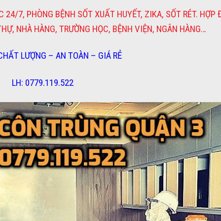
 24/7, PHÒNG BỆNH SỐT XUẤT HUYẾT, ZIKA, SỐT RÉT. HỢP
 THỰ, NHÀ HÀNG, TRƯỜNG HỌC, BỆNH VIỆN, NGÂN HÀNG…
 CHẤT LƯỢNG – AN TOÀN – GIÁ RẺ
LH: 0779.119.522