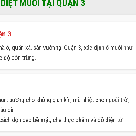
DIỆT MUỖI TẠI QUẬN 3
ận 3
hà ở, quán xá, sân vườn tại Quận 3, xác định ổ muỗi như
c độ côn trùng.
n: sương cho không gian kín, mù nhiệt cho ngoài trời,
âu dài.
cách dọn dẹp bề mặt, che thực phẩm và đồ điện tử.