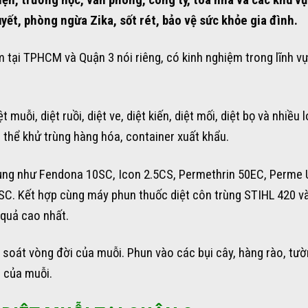
uyết, phòng ngừa Zika, sốt rét, bảo vệ sức khỏe gia đình.
m tại TPHCM và Quận 3 nói riêng, có kinh nghiệm trong lĩnh v
 muỗi, diệt ruồi, diệt ve, diệt kiến, diệt mối, diệt bọ và nhiều l
 thể khử trùng hàng hóa, container xuất khẩu.
dụng như Fendona 10SC, Icon 2.5CS, Permethrin 50EC, Perme
C. Kết hợp cùng máy phun thuốc diệt côn trùng STIHL 420 và
 quả cao nhất.
 soát vòng đời của muỗi. Phun vào các bụi cây, hàng rào, tư
n của muỗi.