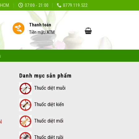
TPHCM.
07:00 - 21:00
0779.119.522
Thanh toán
Tiền mặt/ATM
ụ
Danh mục sản phẩm
Thuốc diệt muỗi
Thuốc diệt kiến
Thuốc diệt mối
N
Thuốc diệt ruồi