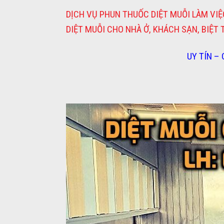
DỊCH VỤ PHUN THUỐC DIỆT MUỖI LÀM VIỆC
DIỆT MUỖI CHO NHÀ Ở, KHÁCH SẠN, BIỆT
UY TÍN –