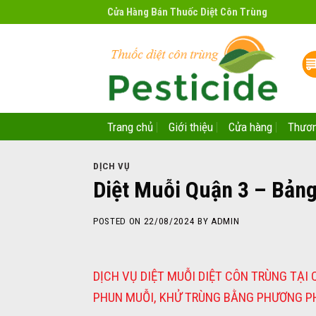
Skip
Cửa Hàng Bán Thuốc Diệt Côn Trùng
to
content
Trang chủ
Giới thiệu
Cửa hàng
Thươn
DỊCH VỤ
Diệt Muỗi Quận 3 – Bản
POSTED ON
22/08/2024
BY
ADMIN
DỊCH VỤ DIỆT MUỖI DIỆT CÔN TRÙNG TẠI
PHUN MUỖI, KHỬ TRÙNG BẰNG PHƯƠNG PHÁ