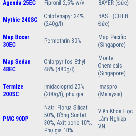
Agenda 25EC
Fipronil 2,5% w/v
BAYER (Đức)
Chlofenapyr 24%
BASF (CHLB
Mythic 240SC
(240g/l)
Đức)
Map Boxer
Map Pacific
Permethrin 30%
30EC
(Singapore)
Monte
Map Sedan
Chlorpyrifos Ethyl
Chemicals
48EC
48% (480g/l)
(Singapore)
Termize
Imidacloprid 20%
Imaspro
200SC
(200g/l), phụ gia
(Malaysia)
Natri Florua Silicat
Viện Khoa Học
50%, Đồng Sunfat
PMC 90DP
Lâm Nghiệp
30%, Axit boric 10%,
VN
Phụ gia 10%