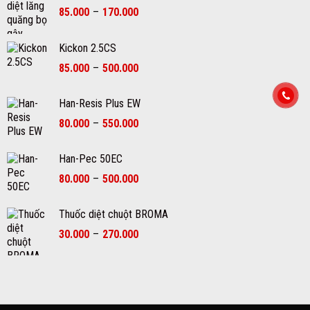
Khoảng
85.000
–
170.000
giá:
từ
Kickon 2.5CS
85.000₫
Khoảng
đến
85.000
–
500.000
giá:
170.000₫
từ
Han-Resis Plus EW
85.000₫
Khoảng
80.000
–
550.000
đến
giá:
500.000₫
từ
Han-Pec 50EC
80.000₫
Khoảng
80.000
–
500.000
đến
giá:
550.000₫
từ
Thuốc diệt chuột BROMA
80.000₫
Khoảng
30.000
–
270.000
đến
giá:
500.000₫
từ
30.000₫
đến
270.000₫