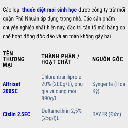
Các loại
thuốc diệt mối sinh học
được công ty trừ mối
quận Phú Nhuận áp dụng trong nhà. Các sản phẩm
chuyên nghiệp nhất hiện nay, đặc trị tận tổ mối bằng cơ
chế hoạt động độc đáo và an toàn không gây hại.
TÊN
THÀNH PHẦN /
THƯƠNG
NGUỒN GỐC
HOẠT CHẤT
MẠI
Chlorantraniliprole
Altriset
20% (200g/L), phụ
Syngenta (Hoa
200SC
gia và dung môi
Kỳ)
890g/L
Deltamethrin 2,5%
Cislin 2.5EC
BAYER (Đức)
(25g/l)L