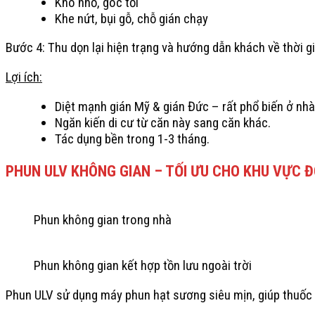
Kho nhỏ, góc tối
Khe nứt, bụi gỗ, chỗ gián chạy
Bước 4: Thu dọn lại hiện trạng và hướng dẫn khách về thời g
Lợi ích:
Diệt mạnh gián Mỹ & gián Đức – rất phổ biến ở nhà 
Ngăn kiến di cư từ căn này sang căn khác.
Tác dụng bền trong 1-3 tháng.
PHUN ULV KHÔNG GIAN – TỐI ƯU CHO KHU VỰC Đ
Phun không gian trong nhà
Phun không gian kết hợp tồn lưu ngoài trời
Phun ULV sử dụng máy phun hạt sương siêu mịn, giúp thuốc la