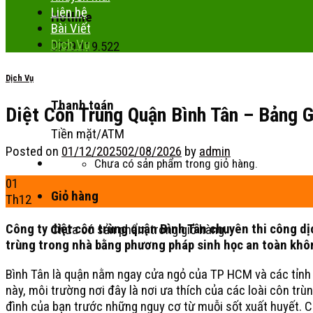
Liên hệ
Hotline
Bài Viết
Dịch Vụ
0779.119.522
Dịch Vụ
Thanh toán
Diệt Côn Trùng Quận Bình Tân – Bảng G
Tiền mặt/ATM
Posted on
01/12/2025
02/08/2026
by
admin
Chưa có sản phẩm trong giỏ hàng.
01
Giỏ hàng
Th12
Công ty diệt côn trùng quận Bình Tân chuyên thi công dịch 
Chưa có sản phẩm trong giỏ hàng.
trùng trong nhà bằng phương pháp sinh học an toàn khô
Bình Tân là quận nằm ngay cửa ngỏ của TP HCM và các tỉnh m
này, môi trường nơi đây là nơi ưa thích của các loài côn trù
đình của bạn trước những nguy cơ từ muỗi sốt xuất huyết. Ch