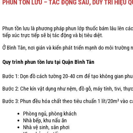
PHUN TỒN LƯU – TÁC ĐỘNG SÂU, DUY TRÌ HIỆU Q
Phun tồn lưu là phương pháp phun lớp thuốc bám lâu lên các
tiếp xúc trực tiếp sẽ bị tác động và bị tiêu diệt.
Ở Bình Tân, nơi gián và kiến phát triển mạnh do môi trường n
Quy trình phun tồn lưu tại Quận Bình Tân
Bước 1: Dọn đồ cách tường 20-40 cm để tạo không gian phun
Bước 2: Che kín vật dụng như nệm, đồ gỗ, máy tính, tivi, thự
Bước 3: Phun đều hóa chất theo tiêu chuẩn 1 lít/20m² vào c
Phòng ngủ, phòng khách
Nhà bếp, khu nấu ăn
Nhà vệ sinh, sân phơi