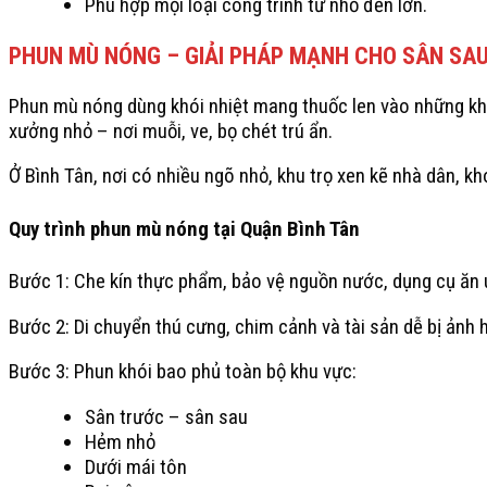
Phù hợp mọi loại công trình từ nhỏ đến lớn.
PHUN MÙ NÓNG – GIẢI PHÁP MẠNH CHO SÂN SA
Phun mù nóng dùng khói nhiệt mang thuốc len vào những khu
xưởng nhỏ – nơi muỗi, ve, bọ chét trú ẩn.
Ở Bình Tân, nơi có nhiều ngõ nhỏ, khu trọ xen kẽ nhà dân, k
Quy trình phun mù nóng tại Quận Bình Tân
Bước 1: Che kín thực phẩm, bảo vệ nguồn nước, dụng cụ ăn 
Bước 2: Di chuyển thú cưng, chim cảnh và tài sản dễ bị ảnh 
Bước 3: Phun khói bao phủ toàn bộ khu vực:
Sân trước – sân sau
Hẻm nhỏ
Dưới mái tôn