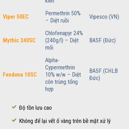
kiến
Permethrin 50%
Viper 50EC
Vipesco (VN)
– Diệt ruồi
Chlofenapyr 24%
Mythic 240SC
(240g/l) – Diệt
BASF (Đức)
mối
Alpha-
Cypermethrin
BASF (CHLB
Fendona 10SC
10% w/w – Diệt
Đức)
côn trùng tổng
hợp
Độ tồn lưu cao
Không để lại vết ố vàng trên bề mặt xử lý