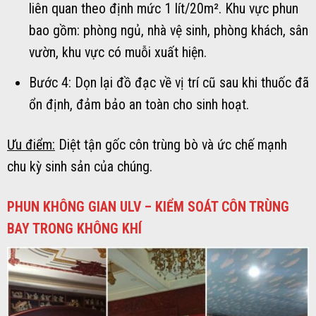
liên quan theo định mức 1 lít/20m². Khu vực phun
bao gồm: phòng ngủ, nhà vệ sinh, phòng khách, sân
vườn, khu vực có muỗi xuất hiện.
Bước 4: Dọn lại đồ đạc về vị trí cũ sau khi thuốc đã
ổn định, đảm bảo an toàn cho sinh hoạt.
Ưu điểm:
Diệt tận gốc côn trùng bò và ức chế mạnh
chu kỳ sinh sản của chúng.
PHUN KHÔNG GIAN ULV – KIỂM SOÁT CÔN TRÙNG
BAY TRONG KHÔNG KHÍ