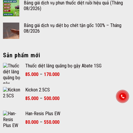
Bảng giá dịch vụ phun thuốc diệt ruồi hiệu quả (Tháng
08/2026)
Bảng giá dịch vụ diệt bọ chét tận gốc 100% – Tháng
08/2026
Sản phẩm mới
Thuốc diệt lăng quăng bọ gậy Abate 1SG
Khoảng
85.000
–
170.000
giá:
từ
Kickon 2.5CS
85.000₫
Khoảng
đến
85.000
–
500.000
giá:
170.000₫
từ
Han-Resis Plus EW
85.000₫
Khoảng
80.000
–
550.000
đến
giá:
500.000₫