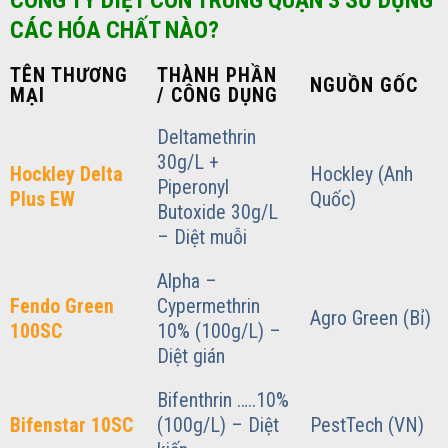
CÔNG TY DIỆT CÔN TRÙNG QUẬN 3 SỬ DỤNG
CÁC HÓA CHẤT NÀO?
TÊN THƯƠNG
THÀNH PHẦN
NGUỒN GỐC
MẠI
/ CÔNG DỤNG
Deltamethrin
30g/L +
Hockley Delta
Hockley (Anh
Piperonyl
Plus EW
Quốc)
Butoxide 30g/L
– Diệt muỗi
Alpha –
Fendo Green
Cypermethrin
Agro Green (Bỉ)
100SC
10% (100g/L) –
Diệt gián
Bifenthrin …..10%
Bifenstar 10SC
(100g/L) – Diệt
PestTech (VN)