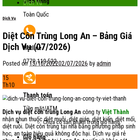
Giao Hàng
Dịch Vụ
Toàn Quốc
Dịch Vụ
Diệt Côn Trùng Long An – Bảng Giá
Dịch Vụ (07/2026)
Hotline
0779.119.522
Posted on
15/10/2022
02/07/2026
by
admin
15
Th10
Thanh toán
Tiền mặt/ATM
Dịch vụ diệt côn trùng Long An
công ty
Việt Thành
nhận phun thuốc diệt muỗi, diệt gián, diệt kiến, diệt mối,
Chưa có sản phẩm trong giỏ hàng.
diệt ruồi. Diệt côn trùng tại nhà bằng phương pháp sinh
học, an toàn hiệu quả không độc hại. Dịch vụ giá rẻ
Giỏ hàng