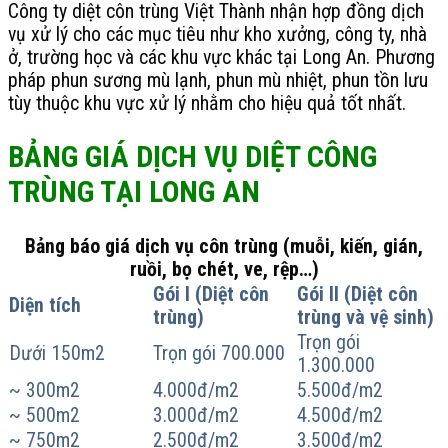
Công ty diệt côn trùng Việt Thành nhận hợp đồng dịch
vụ xử lý cho các mục tiêu như kho xưởng, công ty, nhà
ở, trường học và các khu vực khác tại Long An. Phương
pháp phun sương mù lạnh, phun mù nhiệt, phun tồn lưu
tùy thuộc khu vực xử lý nhằm cho hiệu quả tốt nhất.
BẢNG GIÁ DỊCH VỤ DIỆT CÔNG
TRÙNG TẠI LONG AN
Bảng báo giá dịch vụ côn trùng (muỗi, kiến, gián,
ruồi, bọ chét, ve, rệp…)
Gói I (Diệt côn
Gói II (Diệt côn
Diện tích
trùng)
trùng và vệ sinh)
Trọn gói
Dưới 150m2
Trọn gói 700.000
1.300.000
~ 300m2
4.000đ/m2
5.500đ/m2
~ 500m2
3.000đ/m2
4.500đ/m2
~ 750m2
2.500đ/m2
3.500đ/m2