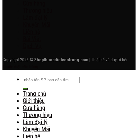
Cửa hàng
Thương hiệu
Làm đại lý
Khuyến Mãi
Liên hệ
Bài Viết
Dịch Vụ
Copyright 2026 ©
Shopthuocdietcontrung.com
| Thiết kế và duy trì bởi
Thuốc diệt côn trùng
Tìm
kiếm:
Trang chủ
Giới thiệu
Cửa hàng
Thương hiệu
Làm đại lý
Khuyến Mãi
Liên hệ