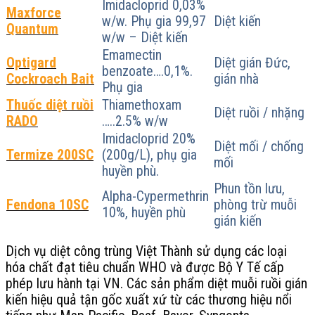
Imidacloprid 0,03%
Maxforce
w/w. Phụ gia 99,97
Diệt kiến
Quantum
w/w – Diệt kiến
Emamectin
Optigard
Diệt gián Đức,
benzoate….0,1%.
Cockroach Bait
gián nhà
Phụ gia
Thuốc diệt ruồi
Thiamethoxam
Diệt ruồi / nhặng
RADO
…..2.5% w/w
Imidacloprid 20%
Diệt mối / chống
Termize 200SC
(200g/L), phụ gia
mối
huyền phù.
Phun tồn lưu,
Alpha-Cypermethrin
Fendona 10SC
phòng trừ muỗi
10%, huyền phù
gián kiến
Dịch vụ diệt công trùng Việt Thành sử dụng các loại
hóa chất đạt tiêu chuẩn WHO và được Bộ Y Tế cấp
phép lưu hành tại VN. Các sản phẩm diệt muỗi ruồi gián
kiến hiệu quả tận gốc xuất xứ từ các thương hiệu nổi