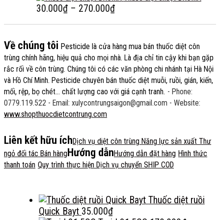
đến
từ
Khoảng
30.000
₫
–
270.000
₫
550.000₫
80.000₫
giá:
đến
từ
500.000₫
30.000₫
Về chúng tôi
Pesticide
là cửa hàng mua bán thuốc diệt côn
đến
trùng chính hãng, hiệu quả cho mọi nhà. Là địa chỉ tin cậy khi bạn gặp
270.000₫
rắc rối về côn trùng. Chúng tôi có các văn phòng chi nhánh tại Hà Nội
và Hồ Chí Minh. Pesticide chuyên bán thuốc diệt muỗi, ruồi, gián, kiến,
mối, rệp, bọ chét... chất lượng cao với giá cạnh tranh.
- Phone:
0779.119.522
- Email: xulycontrungsaigon@gmail.com
- Website:
www.shopthuocdietcontrung.com
Liên kết hữu ích
Dịch vụ diệt côn trùng
Năng lực sản xuất
Thư
Hướng dẫn
ngỏ đối tác Bán hàng
Hướng dẫn đặt hàng
Hình thức
thanh toán
Quy trình thực hiện
Dịch vụ chuyển SHIP COD
Thuốc diệt ruồi
Quick Bayt
35.000
₫