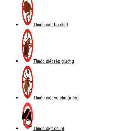
Thuốc diệt bọ chét
Thuốc diệt rệp giường
Thuốc diệt ve chó (mèo)
Thuốc diệt chuột