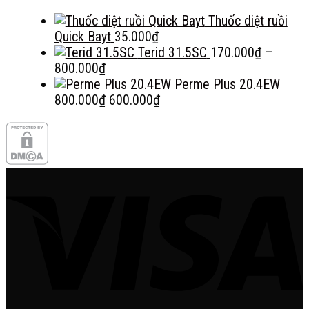
Thuốc diệt ruồi
Quick Bayt
35.000
₫
Terid 31.5SC
170.000
₫
–
Khoảng
800.000
₫
giá:
Perme Plus 20.4EW
từ
Giá
Giá
800.000
₫
600.000
₫
170.000₫
gốc
hiện
đến
là:
tại
800.000₫
800.000₫.
là:
600.000₫.