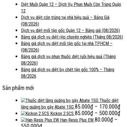
Diệt Muỗi Quận 12 – Dịch Vụ Phun Muỗi Côn Trùng Quận
12
Dịch vụ diệt côn trùng tại nhà hiệu quả – Bảng Giá
(08/2026)
Dịch vụ diệt mối tận gốc Quận 12 – Bảng giá (08/2026)
Bảng giá dịch vụ diệt rệp chuyên nghiệp (Tháng 08/2026)
Bảng giá dịch vụ diệt mối tận gốc tại nhà TPHCM –
(08/2026)
Bảng giá dịch vụ phun thuốc diệt ruồi hiệu quả (Tháng
08/2026)
Bảng giá dịch vụ diệt bọ chét tận gốc 100% – Tháng
08/2026
Sản phẩm mới
Thuốc diệt
Kh
85.000
₫
–
170.000
₫
lăng quăng bọ gậy Abate 1SG
giá
Kh
85.000
₫
–
500.000
₫
Kickon 2.5CS
từ
giá
80.000
₫
–
Han-Resis Plus EW
Khoảng
85
từ
550.000
₫