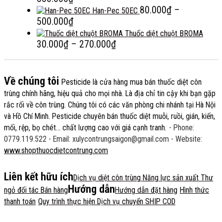
giá:
đế
85
80.000
₫
–
Han-Pec 50EC
từ
Khoảng
17
đế
500.000
₫
80.000₫
giá:
50
Thuốc diệt chuột BROMA
đến
từ
Khoảng
30.000
₫
–
270.000
₫
550.000₫
80.000₫
giá:
đến
từ
500.000₫
30.000₫
Về chúng tôi
Pesticide
là cửa hàng mua bán thuốc diệt côn
đến
trùng chính hãng, hiệu quả cho mọi nhà. Là địa chỉ tin cậy khi bạn gặp
270.000₫
rắc rối về côn trùng. Chúng tôi có các văn phòng chi nhánh tại Hà Nội
và Hồ Chí Minh. Pesticide chuyên bán thuốc diệt muỗi, ruồi, gián, kiến,
mối, rệp, bọ chét... chất lượng cao với giá cạnh tranh.
- Phone:
0779.119.522
- Email: xulycontrungsaigon@gmail.com
- Website:
www.shopthuocdietcontrung.com
Liên kết hữu ích
Dịch vụ diệt côn trùng
Năng lực sản xuất
Thư
Hướng dẫn
ngỏ đối tác Bán hàng
Hướng dẫn đặt hàng
Hình thức
thanh toán
Quy trình thực hiện
Dịch vụ chuyển SHIP COD