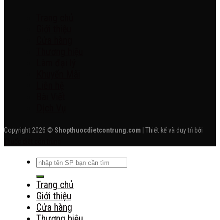
Trang chủ
Giới thiệu
Cửa hàng
Thương hiệu
Làm đại lý
Khuyến Mãi
Liên hệ
Bài Viết
Dịch Vụ
Copyright 2026 ©
Shopthuocdietcontrung.com
| Thiết kế và duy trì bởi
Thuốc diệt côn trùng
Tìm
kiếm:
Trang chủ
Giới thiệu
Cửa hàng
Thương hiệu