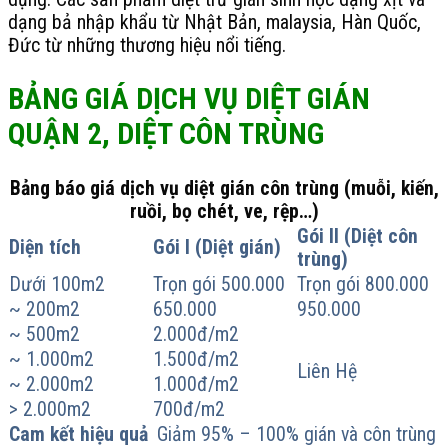
dạng bả nhập khẩu từ Nhật Bản, malaysia, Hàn Quốc,
Đức từ những thương hiệu nổi tiếng.
BẢNG GIÁ DỊCH VỤ DIỆT GIÁN
QUẬN 2, DIỆT CÔN TRÙNG
Bảng báo giá dịch vụ diệt gián côn trùng (muỗi, kiến,
ruồi, bọ chét, ve, rệp…)
Gói II (Diệt côn
Diện tích
Gói I (Diệt gián)
trùng)
Dưới 100m2
Trọn gói 500.000
Trọn gói 800.000
~ 200m2
650.000
950.000
~ 500m2
2.000đ/m2
~ 1.000m2
1.500đ/m2
Liên Hệ
~ 2.000m2
1.000đ/m2
> 2.000m2
700đ/m2
Cam kết hiệu quả
Giảm 95% – 100% gián và côn trùng