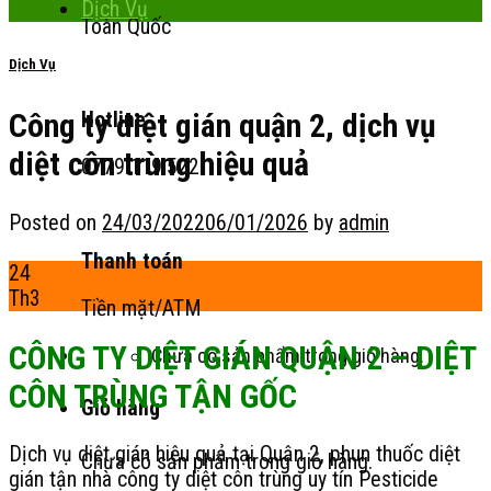
Dịch Vụ
Toàn Quốc
Dịch Vụ
Công ty diệt gián quận 2, dịch vụ
Hotline
diệt côn trùng hiệu quả
0779.119.522
Posted on
24/03/2022
06/01/2026
by
admin
Thanh toán
24
Th3
Tiền mặt/ATM
CÔNG TY DIỆT GIÁN QUẬN 2 – DIỆT
Chưa có sản phẩm trong giỏ hàng.
CÔN TRÙNG TẬN GỐC
Giỏ hàng
Dịch vụ diệt gián hiệu quả tại Quận 2, phun thuốc diệt
Chưa có sản phẩm trong giỏ hàng.
gián tận nhà công ty diệt côn trùng uy tín Pesticide