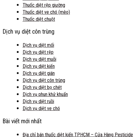
Thuốc diệt rệp giường
Thuốc diệt ve chó (mèo)
Thuốc diệt chuột
Dịch vụ diệt côn trùng
Dịch vụ diệt mối
Dịch vụ diệt rệp
Dịch vụ diệt muỗi
Dịch vụ diệt kiến
Dịch vụ diệt gián
Dịch vụ diệt côn trùng
Dịch vụ diệt bọ chét
Dịch vụ phun khử khuẩn
Dịch vụ diệt ruồi
Dịch vụ diệt ve chó
Bài viết mới nhất
Địa chỉ bán thuốc diệt kiến TPHCM – Cửa Hàng Pesticide