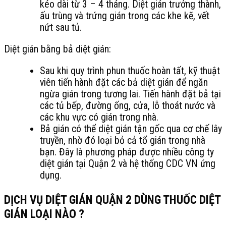
kéo dài từ 3 – 4 tháng. Diệt gián trưởng thành,
ấu trùng và trứng gián trong các khe kẽ, vết
nứt sau tủ.
Diệt gián bằng bả diệt gián:
Sau khi quy trình phun thuốc hoàn tất, kỹ thuật
viên tiến hành đặt các bả diệt gián để ngăn
ngừa gián trong tương lai. Tiến hành đặt bả tại
các tủ bếp, đường ống, cửa, lỗ thoát nước và
các khu vực có gián trong nhà.
Bả gián có thể diệt gián tận gốc qua cơ chế lây
truyền, nhờ đó loại bỏ cả tổ gián trong nhà
bạn. Đây là phương pháp được nhiều công ty
diệt gián tại Quận 2 và hệ thống CDC VN ứng
dụng.
DỊCH VỤ DIỆT GIÁN QUẬN 2 DÙNG THUỐC DIỆT
GIÁN LOẠI NÀO ?