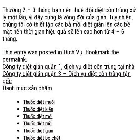
Thường 2 – 3 tháng bạn nên thuê đội diệt côn trùng xử
lý một lần, vì đây cũng là vòng đời của gián. Tuy nhiên,
chúng tôi có thiết lập các bả mồi diệt gián lên các bề
mặt nên thời gian hiệu quả sẽ lên cao hơn từ 4 – 6
tháng.
This entry was posted in
Dịch Vụ
. Bookmark the
permalink
.
Công ty diệt gián quận 1, dịch vụ diệt côn trùng tại nhà
Công ty diệt gián quận 3 – Dịch vụ diệt côn trùng tận
gốc
Danh mục sản phẩm
Thuốc diệt muỗi
Thuốc diệt kiến
Thuốc diệt mối
Thuốc diệt ruồi
Thuốc diệt gián
Thuốc diệt bọ chét