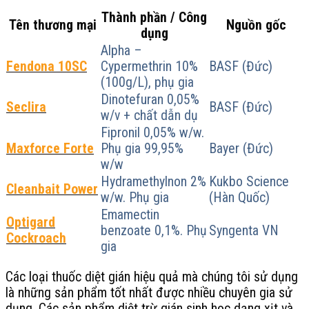
Thành phần / Công
Tên thương mại
Nguồn gốc
dụng
Alpha –
Fendona 10SC
Cypermethrin 10%
BASF (Đức)
(100g/L), phụ gia
Dinotefuran 0,05%
Seclira
BASF (Đức)
w/v + chất dẫn dụ
Fipronil 0,05% w/w.
Maxforce Forte
Phụ gia 99,95%
Bayer (Đức)
w/w
Hydramethylnon 2%
Kukbo Science
Cleanbait Power
w/w. Phụ gia
(Hàn Quốc)
Emamectin
Optigard
benzoate 0,1%. Phụ
Syngenta VN
Cockroach
gia
Các loại thuốc diệt gián hiệu quả mà chúng tôi sử dụng
là những sản phẩm tốt nhất được nhiều chuyên gia sử
dụng. Các sản phẩm diệt trừ gián sinh học dạng xịt và