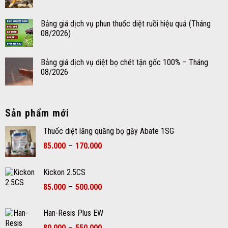
Bảng giá dịch vụ phun thuốc diệt ruồi hiệu quả (Tháng
08/2026)
Bảng giá dịch vụ diệt bọ chét tận gốc 100% – Tháng
08/2026
Sản phẩm mới
Thuốc diệt lăng quăng bọ gậy Abate 1SG
Khoảng
85.000
–
170.000
giá:
từ
Kickon 2.5CS
85.000₫
Khoảng
đến
85.000
–
500.000
giá:
170.000₫
từ
Han-Resis Plus EW
85.000₫
Khoảng
80.000
–
550.000
đến