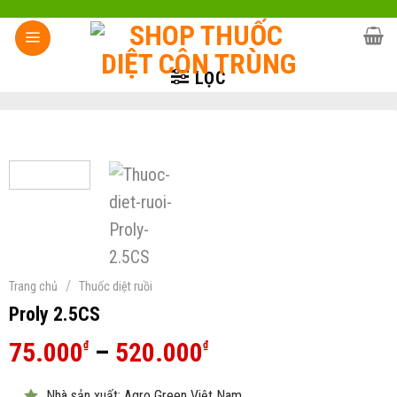
Skip
to
content
LỌC
/
Trang chủ
Thuốc diệt ruồi
Proly 2.5CS
Khoảng
75.000
–
520.000
₫
₫
giá:
Nhà sản xuất: Agro Green Việt Nam