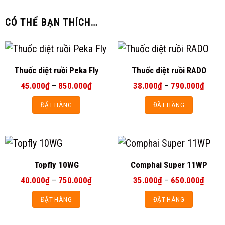
CÓ THỂ BẠN THÍCH…
Thuốc diệt ruồi Peka Fly
Thuốc diệt ruồi RADO
Khoảng
Khoản
45.000
₫
–
850.000
₫
38.000
₫
–
790.000
₫
giá:
giá:
từ
từ
ĐẶT HÀNG
ĐẶT HÀNG
45.000₫
38.00
đến
đến
Sản
Sản
850.000₫
790.0
phẩm
phẩm
này
này
có
có
Topfly 10WG
Comphai Super 11WP
nhiều
nhiều
Khoảng
Khoản
40.000
₫
–
750.000
₫
35.000
₫
–
650.000
₫
biến
biến
giá:
giá:
từ
từ
thể.
thể.
ĐẶT HÀNG
ĐẶT HÀNG
40.000₫
35.00
Các
Các
đến
đến
Sản
Sản
750.000₫
650.0
tùy
tùy