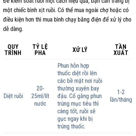
Để kiểm soát ruồi một cách hiệu quả, bạn cần trang bị
một chiếc bình xịt ruồi. Có thể mua ngoài chợ hoặc có
điều kiện hơn thì mua bình chạy bằng điện để xử lý cho
dễ dàng.
QUY
TỶ LỆ
TẦN
XỬ LÝ
TRÌNH
PHA
XUẤT
Phun hỗn hợp
thuốc diệt rồi lên
các bề mặt nơi ruồi
20-
thường xuyên bay
1-2
Diệt ruồi
25ml/lít
đậu. Cố gắng phun
lần/tháng
nước
trúng mục tiêu thì
càng tốt, ruồi sẽ
gục ngay khi bị
trúng thuốc.