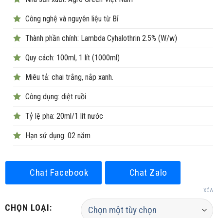
từ
75.000₫
Công nghệ và nguyên liệu từ Bỉ
đến
Thành phần chính: Lambda Cyhalothrin 2.5% (W/w)
520.000₫
Quy cách: 100ml, 1 lít (1000ml)
Miêu tả: chai trắng, nắp xanh.
Công dụng: diệt ruồi
Tỷ lệ pha: 20ml/1 lít nước
Hạn sử dụng: 02 năm
Chat Facebook
Chat Zalo
XÓA
CHỌN LOẠI: