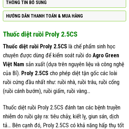
THÔNG TIN BỔ SUNG
HƯỚNG DẪN THANH TOÁN & MUA HÀNG
Thuốc diệt ruồi Proly 2.5CS
Thuốc diệt ruồi Proly 2.5CS
là chế phẩm sinh học
chuyên được dùng để kiểm soát ruồi do
Agro Green
Việt Nam
sản xuất (dựa trên nguyên liệu và công nghệ
của Bỉ).
Proly 2.5CS
cho phép diệt tận gốc các loài
ruồi cứng đầu nhất như: ruồi nhà, ruồi trâu, ruồi cống
(ruồi cánh bướm), ruồi giấm, ruồi vàng…
Thuốc diệt ruồi Proly 2.5CS đánh tan các bệnh truyền
nhiễm do ruồi gây ra: tiêu chảy, kiết lỵ, giun sán, dịch
tả… Bên cạnh đó, Proly 2.5CS có khả năng hấp thụ tốt