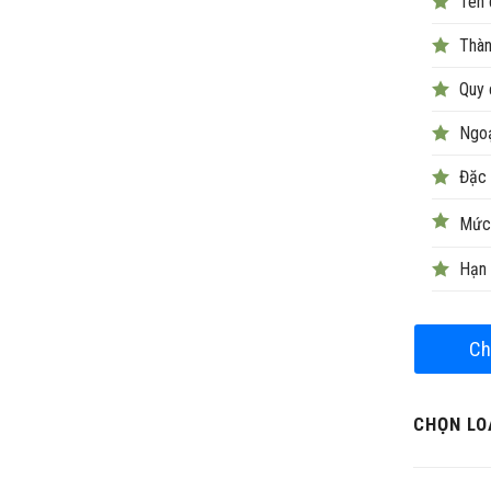
Tên 
Thàn
Quy 
Ngoạ
Đặc 
Mức 
Hạn 
Ch
CHỌN LOẠ