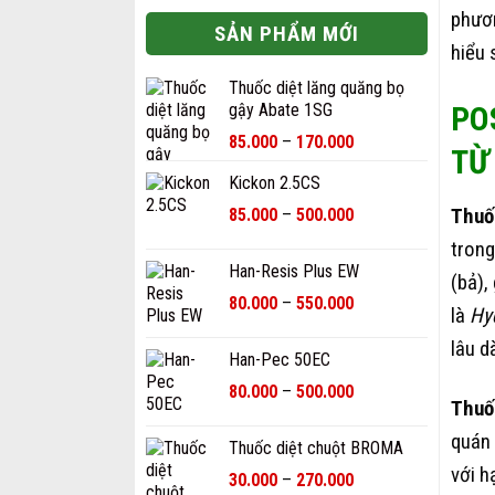
phươ
SẢN PHẨM MỚI
hiểu 
Thuốc diệt lăng quăng bọ
gậy Abate 1SG
PO
Khoảng
85.000
–
170.000
TỪ
giá:
Kickon 2.5CS
từ
85.000₫
Khoảng
Thuố
85.000
–
500.000
đến
giá:
trong
170.000₫
từ
Han-Resis Plus EW
85.000₫
(bả),
Khoảng
80.000
–
550.000
đến
là
Hy
giá:
500.000₫
từ
lâu d
Han-Pec 50EC
80.000₫
Khoảng
80.000
–
500.000
đến
Thuố
giá:
550.000₫
từ
quán 
Thuốc diệt chuột BROMA
80.000₫
với h
Khoảng
30.000
–
270.000
đến