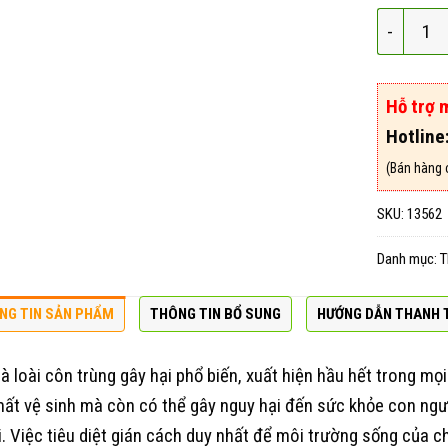
Poseidon 
Hỗ trợ 
Hotline
(Bán hàng 
SKU:
13562
Danh mục:
T
NG TIN SẢN PHẨM
THÔNG TIN BỔ SUNG
HƯỚNG DẪN THANH 
là loài côn trùng gây hại phổ biến, xuất hiện hầu hết trong mọi
ất vệ sinh mà còn có thể gây nguy hại đến sức khỏe con ngườ
. Việc tiêu diệt gián cách duy nhất để môi trường sống của c