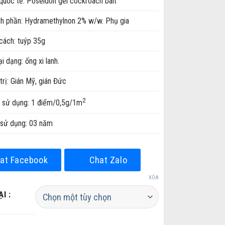
quốc tế: Poseidon gel cockroach bait
h phần: Hydramethylnon 2% w/w. Phụ gia
cách: tuýp 35g
i dạng: ống xi lanh.
trị: Gián Mỹ, gián Đức
2
sử dụng: 1 điểm/0,5g/1m
sử dụng: 03 năm
at Facebook
Chat Zalo
XÓA
I :