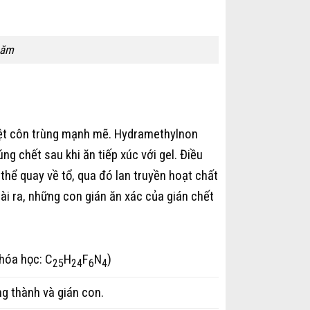
năm
iệt côn trùng mạnh mẽ. Hydramethylnon
ng chết sau khi ăn tiếp xúc với gel. Điều
 thể quay về tổ, qua đó lan truyền hoạt chất
ài ra, những con gián ăn xác của gián chết
hóa học: C
H
F
N
)
25
24
6
4
ởng thành và gián con.