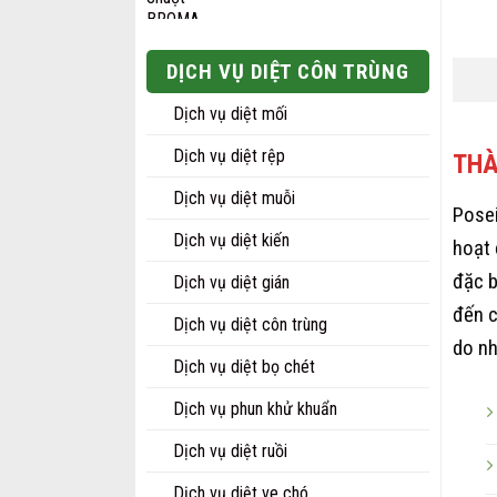
giá:
500.000₫
từ
30.000₫
DỊCH VỤ DIỆT CÔN TRÙNG
đến
270.000₫
Dịch vụ diệt mối
Dịch vụ diệt rệp
THÀ
Dịch vụ diệt muỗi
Pose
Dịch vụ diệt kiến
hoạt 
đặc b
Dịch vụ diệt gián
đến c
Dịch vụ diệt côn trùng
do nh
Dịch vụ diệt bọ chét
Dịch vụ phun khử khuẩn
Dịch vụ diệt ruồi
Dịch vụ diệt ve chó