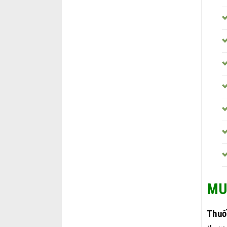
MU
Thuố