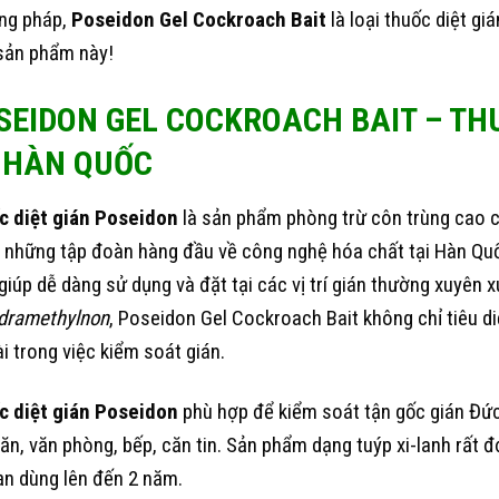
ng pháp,
Poseidon Gel Cockroach Bait
là loại thuốc diệt g
sản phẩm này!
SEIDON GEL COCKROACH BAIT – THU
 HÀN QUỐC
c diệt gián Poseidon
là sản phẩm phòng trừ côn trùng cao 
 những tập đoàn hàng đầu về công nghệ hóa chất tại Hàn Quố
 giúp dễ dàng sử dụng và đặt tại các vị trí gián thường xuyên 
dramethylnon
, Poseidon Gel Cockroach Bait không chỉ tiêu d
ài trong việc kiểm soát gián.
c diệt gián Poseidon
phù hợp để kiểm soát tận gốc gián Đức
ăn, văn phòng, bếp, căn tin. Sản phẩm dạng tuýp xi-lanh rất đ
ạn dùng lên đến 2 năm.