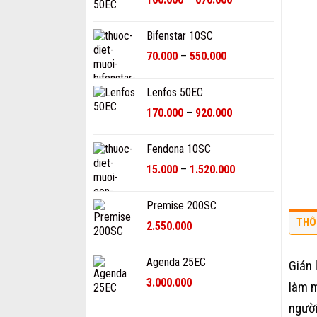
giá:
780.000₫
từ
Bifenstar 10SC
100.000₫
Khoảng
70.000
–
550.000
đến
giá:
670.000₫
từ
Lenfos 50EC
70.000₫
Khoảng
170.000
–
920.000
đến
giá:
550.000₫
từ
Fendona 10SC
170.000₫
Khoảng
15.000
–
1.520.000
đến
giá:
920.000₫
từ
Premise 200SC
15.000₫
THÔ
2.550.000
đến
1.520.000₫
Agenda 25EC
Gián 
3.000.000
làm m
người