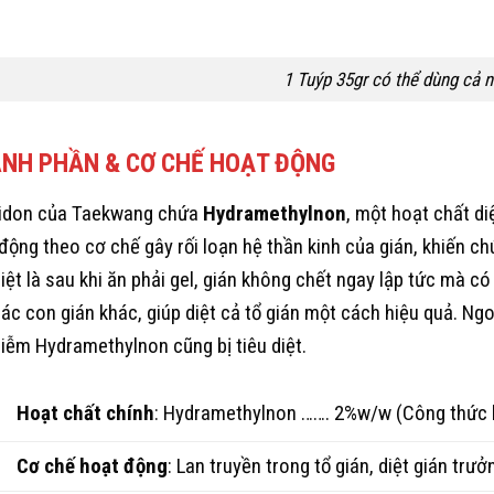
1 Tuýp 35gr có thể dùng cả 
NH PHẦN & CƠ CHẾ HOẠT ĐỘNG
idon của Taekwang chứa
Hydramethylnon
, một hoạt chất d
động theo cơ chế gây rối loạn hệ thần kinh của gián, khiến chú
iệt là sau khi ăn phải gel, gián không chết ngay lập tức mà có
ác con gián khác, giúp diệt cả tổ gián một cách hiệu quả. Ngo
iễm Hydramethylnon cũng bị tiêu diệt.
Hoạt chất chính
: Hydramethylnon ……. 2%w/w (Công thức 
Cơ chế hoạt động
: Lan truyền trong tổ gián, diệt gián trư