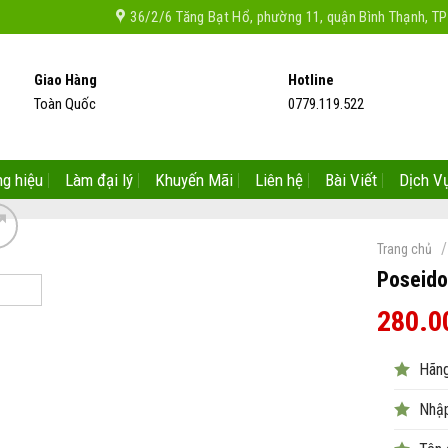
36/2/6 Tăng Bạt Hổ, phường 11, quận Bình Thạnh, 
Giao Hàng
Hotline
Toàn Quốc
0779.119.522
g hiệu
Làm đại lý
Khuyến Mãi
Liên hệ
Bài Viết
Dịch V
/
Trang chủ
Poseido
280.0
Hãng
Nhập