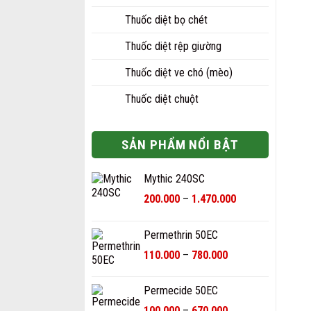
Thuốc diệt bọ chét
Thuốc diệt rệp giường
Thuốc diệt ve chó (mèo)
Thuốc diệt chuột
SẢN PHẨM NỔI BẬT
Mythic 240SC
Khoảng
200.000
–
1.470.000
giá:
từ
Permethrin 50EC
200.000₫
Khoảng
đến
110.000
–
780.000
giá:
1.470.000₫
từ
Permecide 50EC
110.000₫
Khoảng
100.000
–
670.000
đến