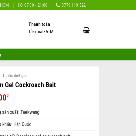
TPHCM.
07:00 - 21:00
0779.119.522
Thanh toán
Tiền mặt/ATM
ụ
Thuốc diệt gián
n Gel Cockroach Bait
00
₫
 sản xuất: Taekwang
 khẩu: Hàn Quốc