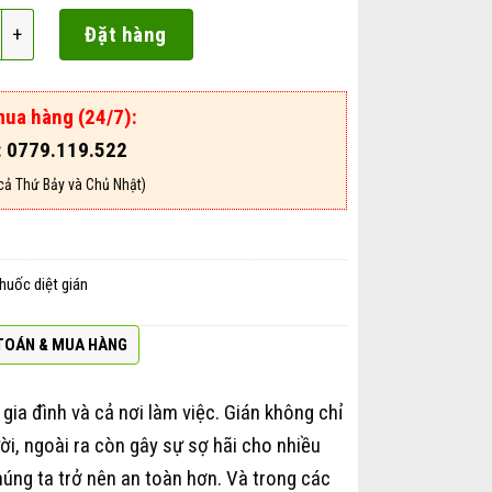
Gel Cockroach Bait số lượng
Đặt hàng
mua hàng (24/7):
: 0779.119.522
cả Thứ Bảy và Chủ Nhật)
huốc diệt gián
TOÁN & MUA HÀNG
 gia đình và cả nơi làm việc. Gián không chỉ
i, ngoài ra còn gây sự sợ hãi cho nhiều
húng ta trở nên an toàn hơn. Và trong các