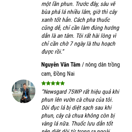
một lần phun. Trước đây, sâu vẽ
bùa phá lá nhiều lắm, giờ thì cây
xanh tốt hẳn. Cách pha thuốc
cũng dễ, chỉ cần làm đúng hướng
dẫn là an tâm. Tôi rất hài lòng vì
chỉ cần chờ 7 ngày là thu hoạch
được rồi.”
Nguyễn Văn Tâm
/
nông dân trồng
cam, Đồng Nai
“Newsgard 75WP rất hiệu quả khi
phun lên vườn cà chua của tôi.
Dòi đục lá bị diệt sạch sau khi
phun, cây cà chua không còn bị
vàng lá nữa. Thuốc lưu dẫn tốt
nên diệt dòi từ trong ra ngoài,