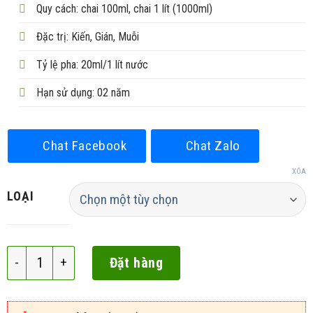
250.000₫
Quy cách: chai 100ml, chai 1 lít (1000ml)
Đặc trị: Kiến, Gián, Muỗi
Tỷ lệ pha: 20ml/1 lít nước
Hạn sử dụng: 02 năm
Chat Facebook
Chat Zalo
XÓA
LOẠI
Cyp 10EC số lượng
Đặt hàng