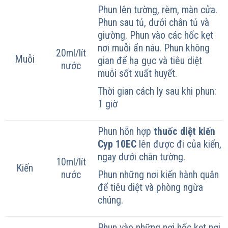
Phun lên tường, rèm, màn cửa.
Phun sau tủ, dưới chân tủ và
giường. Phun vào các hốc kẹt
nơi muỗi ẩn náu. Phun không
20ml/lít
Muỗi
gian để hạ gục và tiêu diệt
nước
muỗi sốt xuất huyết.
Thời gian cách ly sau khi phun:
1 giờ
Phun hỗn hợp
thuốc diệt kiến
Cyp 10EC
lên được đi của kiến,
ngay dưới chân tường.
10ml/lít
Kiến
Phun những nơi kiến hành quân
nước
để tiêu diệt và phòng ngừa
chúng.
Phun vào những nơi hốc kẹt nơi