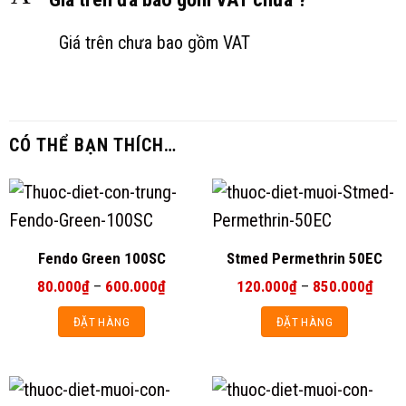
Giá trên chưa bao gồm VAT
CÓ THỂ BẠN THÍCH…
Fendo Green 100SC
Stmed Permethrin 50EC
Khoảng
Khoả
80.000
₫
–
600.000
₫
120.000
₫
–
850.000
₫
giá:
giá:
từ
từ
ĐẶT HÀNG
ĐẶT HÀNG
80.000₫
120.
đến
đến
Sản
Sản
600.000₫
850.
phẩm
phẩm
này
này