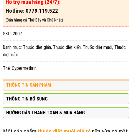
Hỗ trợ mua hàng (24/7):
Hotline: 0779.119.522
(Bán hàng cả Thứ Bảy và Chủ Nhật)
SKU:
2007
Danh mục:
Thuốc diệt gián
,
Thuốc diệt kiến
,
Thuốc diệt muỗi
,
Thuốc
diệt ruồi
Thẻ:
Cypermethrin
THÔNG TIN SẢN PHẨM
THÔNG TIN BỔ SUNG
HƯỚNG DẪN THANH TOÁN & MUA HÀNG
Một sản phẩm
thuốc diệt muỗi giá rẻ
nữa vừa có mặt