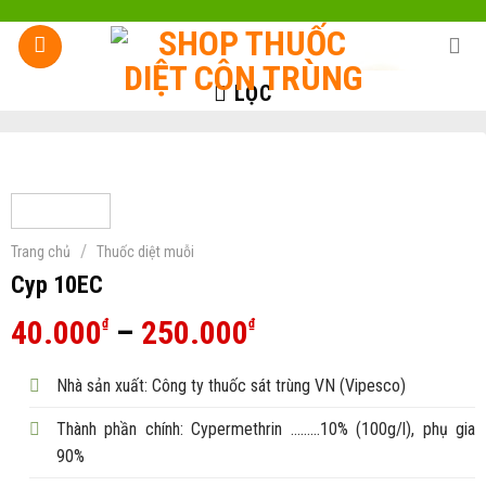
Skip
to
content
LỌC
/
Trang chủ
Thuốc diệt muỗi
Cyp 10EC
Khoảng
40.000
–
250.000
₫
₫
giá:
Nhà sản xuất: Công ty thuốc sát trùng VN (Vipesco)
từ
40.000₫
Thành phần chính: Cypermethrin ………10% (100g/l), phụ gia
đến
90%