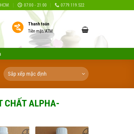
TPHCM.
07:00 - 21:00
0779.119.522
Thanh toán
Tiền mặt/ATM
ụ
T CHẤT ALPHA-