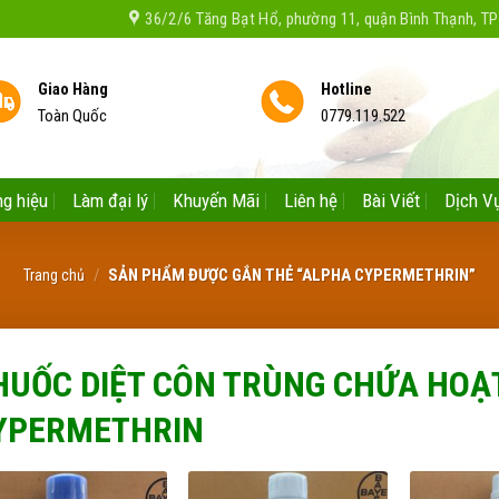
36/2/6 Tăng Bạt Hổ, phường 11, quận Bình Thạnh, 
Giao Hàng
Hotline
Toàn Quốc
0779.119.522
g hiệu
Làm đại lý
Khuyến Mãi
Liên hệ
Bài Viết
Dịch V
/
SẢN PHẨM ĐƯỢC GẮN THẺ “ALPHA CYPERMETHRIN”
Trang chủ
HUỐC DIỆT CÔN TRÙNG CHỨA HOẠ
YPERMETHRIN