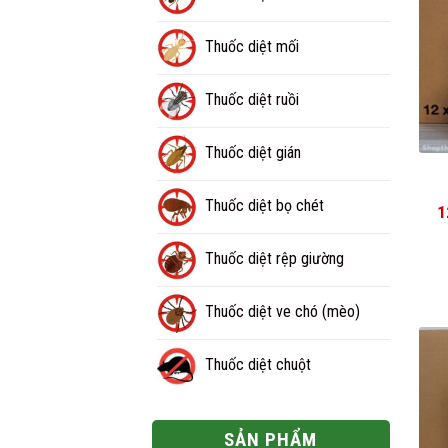
Thuốc diệt mối
Thuốc diệt ruồi
Thuốc diệt gián
Thuốc diệt bọ chét
1
Thuốc diệt rệp giường
Thuốc diệt ve chó (mèo)
Thuốc diệt chuột
SẢN PHẨM