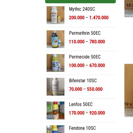
Mythic 240SC
Khoảng
200.000
–
1.470.000
giá:
từ
Permethrin 50EC
200.000₫
Khoảng
đến
110.000
–
780.000
giá:
1.470.000₫
từ
Permecide 50EC
110.000₫
Khoảng
100.000
–
670.000
đến
giá:
780.000₫
từ
Bifenstar 10SC
100.000₫
Khoảng
70.000
–
550.000
đến
giá:
670.000₫
từ
Lenfos 50EC
70.000₫
Khoảng
170.000
–
920.000
đến
giá:
550.000₫
từ
Fendona 10SC
170.000₫