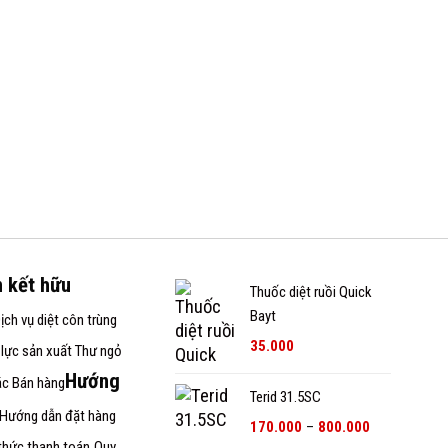
n kết hữu
Thuốc diệt ruồi Quick
Bayt
ịch vụ diệt côn trùng
35.000
lực sản xuất
Thư ngỏ
Hướng
ác Bán hàng
Terid 31.5SC
Hướng dẫn đặt hàng
Khoảng
170.000
–
800.000
giá:
thức thanh toán
Quy