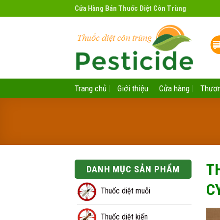
Skip
Cửa Hàng Bán Thuốc Diệt Côn Trùng
to
content
Trang chủ
Giới thiệu
Cửa hàng
Thươn
T
DANH MỤC SẢN PHẨM
C
Thuốc diệt muỗi
Thuốc diệt kiến