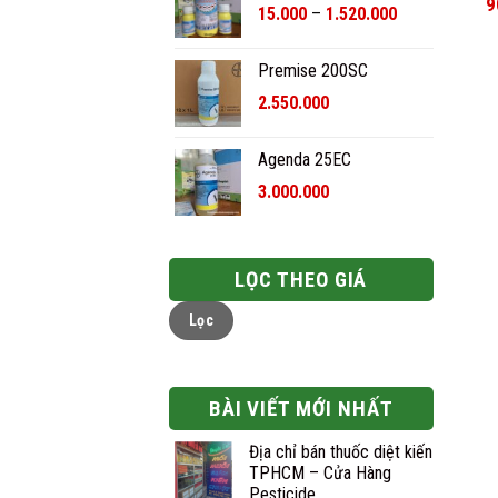
9
Khoảng
15.000
–
1.520.000
đến
giá:
920.000₫
từ
Premise 200SC
15.000₫
2.550.000
đến
1.520.000₫
Agenda 25EC
3.000.000
LỌC THEO GIÁ
Giá
Giá
Lọc
tối
tối
thiểu
đa
BÀI VIẾT MỚI NHẤT
Địa chỉ bán thuốc diệt kiến
TPHCM – Cửa Hàng
Pesticide