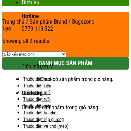
Dịch Vụ
Hotline
Trang chủ
/
Sản phẩm Brand
/
Bugszone
Lọc
0779.119.522
Showing all 2 results
Thanh toán
DANH MỤC SẢN PHẨM
Tiền mặt/ATM
Chưa có sản phẩm trong giỏ hàng.
Thuốc diệt muỗi
Thuốc diệt kiến
Thuốc diệt mối
Giỏ hàng
Thuốc diệt ruồi
Thuốc diệt gián
Chưa có sản phẩm trong giỏ hàng.
Thuốc diệt bọ chét
Thuốc diệt rệp giường
Thuốc diệt ve chó (mèo)