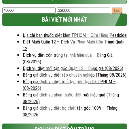
1.520.000₫
Giá
Giá
Lọc
tối
tối
BÀI VIẾT MỚI NHẤT
thiểu
đa
Địa chỉ bán thuốc diệt kiến TPHCM – Cửa Hàng Pesticide
Diệt Muỗi Quận 12 – Dịch Vụ Phun Muỗi Côn Trùng Quận
12
Dịch vụ diệt côn trùng tại nhà hiệu quả – Bảng Giá
(08/2026)
Dịch vụ diệt mối tận gốc Quận 12 – Bảng giá (08/2026)
Bảng giá dịch vụ diệt rệp chuyên nghiệp (Tháng 08/2026)
Bảng giá dịch vụ diệt mối tận gốc tại nhà TPHCM –
(08/2026)
Bảng giá dịch vụ phun thuốc diệt ruồi hiệu quả (Tháng
08/2026)
Bảng giá dịch vụ diệt bọ chét tận gốc 100% – Tháng
08/2026