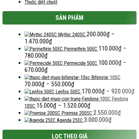
Thuốc diệt chuột
SẢN PHẨM
200.000
₫
–
Mythic 240SC
Khoảng
1.470.000
₫
giá:
110.000
₫
–
Permethrin 50EC
Khoảng
từ
780.000
₫
giá:
200.000₫
100.000
₫
–
Permecide 50EC
từ
Khoảng
đến
670.000
₫
110.000₫
giá:
1.470.000₫
Bifenstar 10SC
đến
từ
Khoảng
70.000
₫
–
550.000
₫
780.000₫
100.000₫
giá:
K
170.000
₫
–
920.000
₫
Lenfos 50EC
đến
từ
gi
Fendona
670.000₫
70.000₫
Khoảng
t
15.000
₫
–
1.520.000
₫
10SC
đến
giá:
1
2.550.000
₫
Premise 200SC
550.000₫
từ
đ
3.000.000
₫
Agenda 25EC
15.000₫
9
đến
LỌC THEO GIÁ