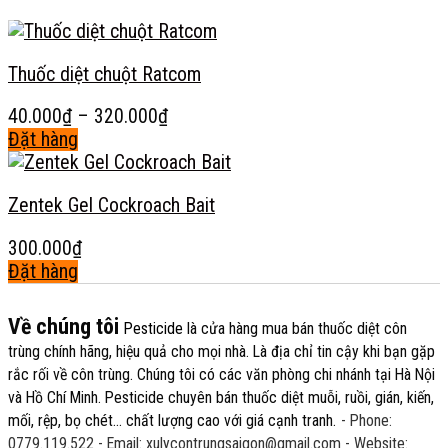
Thuốc diệt chuột Ratcom
Khoảng
40.000
₫
–
320.000
₫
giá:
Đặt hàng
Sản
từ
phẩm
40.000₫
Zentek Gel Cockroach Bait
này
đến
có
320.000₫
300.000
₫
nhiều
Đặt hàng
biến
Sản
thể.
phẩm
Các
Về chúng tôi
Pesticide
là cửa hàng mua bán thuốc diệt côn
này
tùy
trùng chính hãng, hiệu quả cho mọi nhà. Là địa chỉ tin cậy khi bạn gặp
có
chọn
rắc rối về côn trùng. Chúng tôi có các văn phòng chi nhánh tại Hà Nội
nhiều
có
và Hồ Chí Minh. Pesticide chuyên bán thuốc diệt muỗi, ruồi, gián, kiến,
biến
thể
mối, rệp, bọ chét... chất lượng cao với giá cạnh tranh.
- Phone:
thể.
được
0779.119.522
- Email: xulycontrungsaigon@gmail.com
- Website: