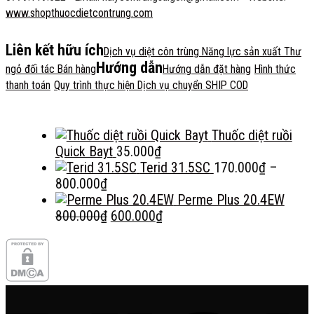
Các
chọn
www.shopthuocdietcontrung.com
tùy
trên
chọn
trang
Liên kết hữu ích
có
Dịch vụ diệt côn trùng
Năng lực sản xuất
Thư
sản
Hướng dẫn
thể
ngỏ đối tác Bán hàng
Hướng dẫn đặt hàng
Hình thức
phẩm
được
thanh toán
Quy trình thực hiện
Dịch vụ chuyển SHIP COD
chọn
trên
trang
Thuốc diệt ruồi
sản
Quick Bayt
35.000
₫
phẩm
Terid 31.5SC
170.000
₫
–
Khoảng
800.000
₫
giá:
Perme Plus 20.4EW
từ
Giá
Giá
800.000
₫
600.000
₫
170.000₫
gốc
hiện
đến
là:
tại
800.000₫
800.000₫.
là:
600.000₫.