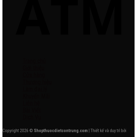
Trang chủ
Giới thiệu
Cửa hàng
Thương hiệu
Làm đại lý
Khuyến Mãi
Liên hệ
Bài Viết
Dịch Vụ
Copyright 2026 ©
Shopthuocdietcontrung.com
| Thiết kế và duy trì bởi