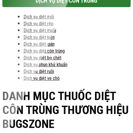
DỊCH VỤ DIỆT CÔN TRÙNG
Dịch vụ diệt mối
Dịch vụ diệt rệp
Dịch vụ diệt muỗi
Dịch vụ diệt kiến
Dịch vụ diệt gián
Dịch vụ diệt côn trùng
Dịch vụ diệt bọ chét
Dịch vụ phun khử khuẩn
Dịch vụ diệt ruồi
Dịch vụ diệt ve chó
DANH MỤC THUỐC DIỆT
CÔN TRÙNG THƯƠNG HIỆU
BUGSZONE