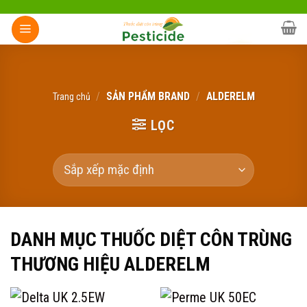
Skip
to
content
/
SẢN PHẨM BRAND
/
ALDERELM
Trang chủ
LỌC
DANH MỤC THUỐC DIỆT CÔN TRÙNG
THƯƠNG HIỆU ALDERELM